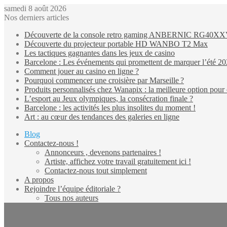
samedi 8 août 2026
Nos derniers articles
Découverte de la console retro gaming ANBERNIC RG40X
Découverte du projecteur portable HD WANBO T2 Max
Les tactiques gagnantes dans les jeux de casino
Barcelone : Les événements qui promettent de marquer l’été 2
Comment jouer au casino en ligne ?
Pourquoi commencer une croisière par Marseille ?
Produits personnalisés chez Wanapix : la meilleure option pour 
L’esport au Jeux olympiques, la consécration finale ?
Barcelone : les activités les plus insolites du moment !
Art : au cœur des tendances des galeries en ligne
Blog
Contactez-nous !
Annonceurs , devenons partenaires !
Artiste, affichez votre travail gratuitement ici !
Contactez-nous tout simplement
A propos
Rejoindre l’équipe éditoriale ?
Tous nos auteurs