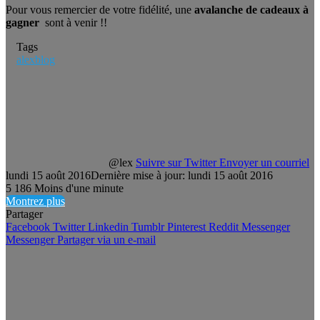
Pour vous remercier de votre fidélité, une
avalanche de cadeaux à
gagner
sont à venir !!
Tags
alexblog
@lex
Suivre sur Twitter
Envoyer un courriel
lundi 15 août 2016
Dernière mise à jour: lundi 15 août 2016
5
186
Moins d'une minute
Montrez plus
Partager
Facebook
Twitter
Linkedin
Tumblr
Pinterest
Reddit
Messenger
Messenger
Partager via un e-mail