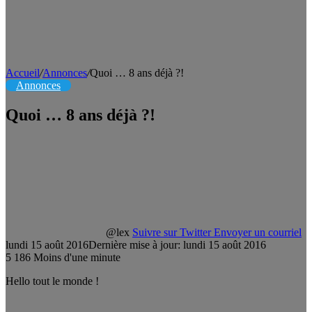
Accueil
/
Annonces
/
Quoi … 8 ans déjà ?!
Annonces
Quoi … 8 ans déjà ?!
@lex
Suivre sur Twitter
Envoyer un courriel
lundi 15 août 2016
Dernière mise à jour: lundi 15 août 2016
5
186
Moins d'une minute
Hello tout le monde !