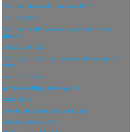
Alex Blog change de peau pour l’été !
jeudi 15 août 2013
Alex Blog souffle sa 5ème bougies grâce à vous –
Merci !
mercredi 15 août 2012
Alex’blog : Déjà 4 ans que nous existons grâce à
vous !
mercredi 9 novembre 2011
Suivez Alex’Blog sur Google+ !
mardi 2 avril 2013
Nouveau thème en place sur le blog
dimanche 19 septembre 2010