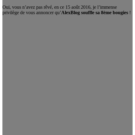
Oui, vous n’avez pas rêvé, en ce 15 août 2016, je l’immense
privilège de vous annoncer qu’
AlexBlog souffle sa 8ème bougies
!