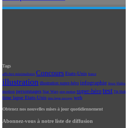
Tags
Concours
Etats-Unis
affiches minimalistes
france
illustration
infographie
illustration super-héro
Jeux-Vidéo
test
super-héro
personnages
motion
Star Wars
Tilt Shift
stop motion
time lapse Etats-Unis
web
time lapse norvege
Obtenez nos nouvelles mises à jour quotidiennement
Abonnez-vous à notre liste de diffusion