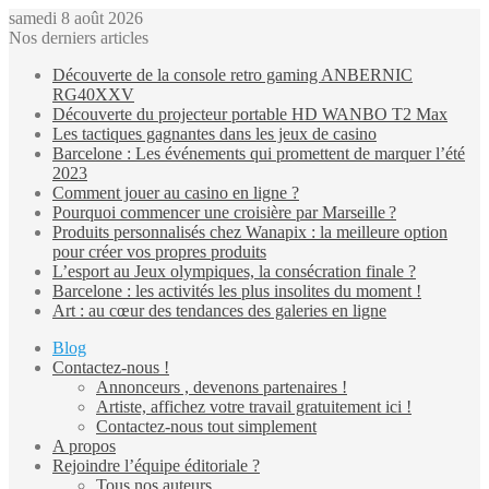
samedi 8 août 2026
Nos derniers articles
Découverte de la console retro gaming ANBERNIC
RG40XXV
Découverte du projecteur portable HD WANBO T2 Max
Les tactiques gagnantes dans les jeux de casino
Barcelone : Les événements qui promettent de marquer l’été
2023
Comment jouer au casino en ligne ?
Pourquoi commencer une croisière par Marseille ?
Produits personnalisés chez Wanapix : la meilleure option
pour créer vos propres produits
L’esport au Jeux olympiques, la consécration finale ?
Barcelone : les activités les plus insolites du moment !
Art : au cœur des tendances des galeries en ligne
Blog
Contactez-nous !
Annonceurs , devenons partenaires !
Artiste, affichez votre travail gratuitement ici !
Contactez-nous tout simplement
A propos
Rejoindre l’équipe éditoriale ?
Tous nos auteurs