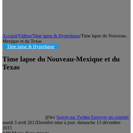
Accueil
/
Vidéos
/
Time lapse & Hyperlapse
/
Time lapse du Nouveau-
Mexique et du Texas
Time lapse & Hyperlapse
Time lapse du Nouveau-Mexique et du
Texas
@lex
Suivre sur Twitter
Envoyer un courriel
mardi 3 avril 2012
Dernière mise à jour: dimanche 13 décembre
2015