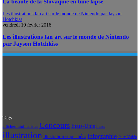
La beauté de la Slovaquie en time lapse
Les illustrations fan art sur le monde de Nintendo par Jayson
Hotchkiss
vendredi 19 février 2016
Les illustrations fan art sur le monde de Nintendo
par Jayson Hotchkiss
Tags
Concours
Etats-Unis
affiches minimalistes
france
illustration
infographie
illustration super-héro
Jeux-Vidéo