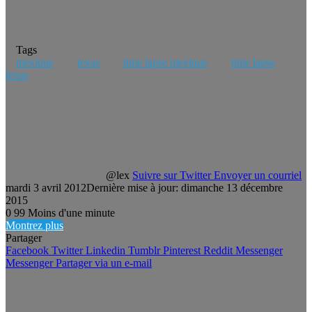
Tags
mexique
texas
time lapse mexique
time lapse
texas
@lex
Suivre sur Twitter
Envoyer un courriel
mardi 3 avril 2012
Dernière mise à jour: dimanche 13 décembre
2015
0
99
Moins d'une minute
Montrez plus
Partager
Facebook
Twitter
Linkedin
Tumblr
Pinterest
Reddit
Messenger
Messenger
Partager via un e-mail