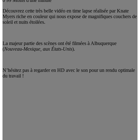
0
99
Moins d'une minute
Découvrez cette très belle vidéo en time lapse réalisée par Knate
Myers riche en couleur qui nous expose de magnifiques couchers de
soleil et nuits étoilées.
La majeur partie des scènes ont été filmées à Albuquerque
(
Nouveau-Mexique, aux États-Unis
).
N’hésitez pas à regarder en HD avec le son pour un rendu optimale
du travail !