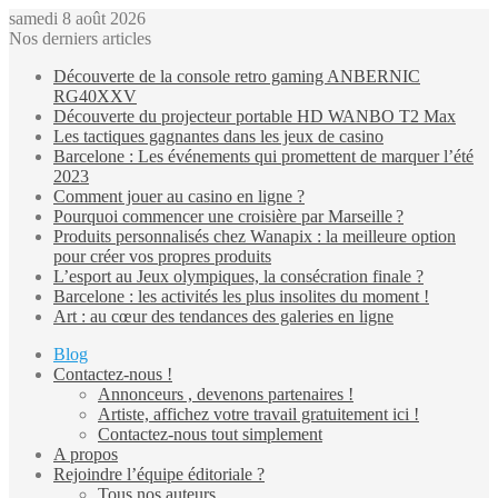
samedi 8 août 2026
Nos derniers articles
Découverte de la console retro gaming ANBERNIC
RG40XXV
Découverte du projecteur portable HD WANBO T2 Max
Les tactiques gagnantes dans les jeux de casino
Barcelone : Les événements qui promettent de marquer l’été
2023
Comment jouer au casino en ligne ?
Pourquoi commencer une croisière par Marseille ?
Produits personnalisés chez Wanapix : la meilleure option
pour créer vos propres produits
L’esport au Jeux olympiques, la consécration finale ?
Barcelone : les activités les plus insolites du moment !
Art : au cœur des tendances des galeries en ligne
Blog
Contactez-nous !
Annonceurs , devenons partenaires !
Artiste, affichez votre travail gratuitement ici !
Contactez-nous tout simplement
A propos
Rejoindre l’équipe éditoriale ?
Tous nos auteurs