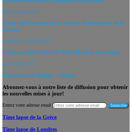
La beauté de Rio de Janeiro en time lapse
jeudi 25 juillet 2013
Vidéo sur la beauté de la réserve de biosphère de la
Pálava
vendredi 17 octobre 2014
La beauté de l’émirat d’Abou Dabi en time lapse
jeudi 16 mai 2013
Time lapse de Tanger – Maroc
Abonnez-vous à notre liste de diffusion pour obtenir
les nouvelles mises à jour!
Entrez votre adresse email
Time lapse de la Grèce
Time lapse de Londres