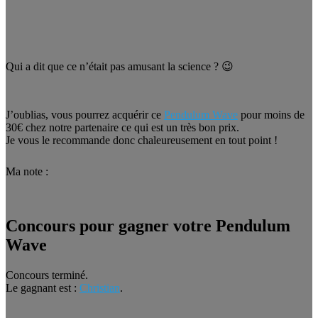
Qui a dit que ce n’était pas amusant la science ? 😉
J’oublias, vous pourrez acquérir ce
Pendulum Wave
pour moins de
30€ chez notre partenaire ce qui est un très bon prix.
Je vous le recommande donc chaleureusement en tout point !
Ma note :
Concours pour gagner votre Pendulum
Wave
Concours terminé.
Le gagnant est :
Christian
.