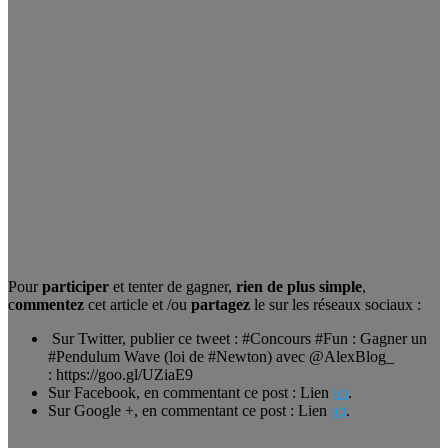
Pour
participer
et tenter de gagner,
rien de plus simple
,
c
ommentez
cet article et /ou
partagez
le sur les réseaux sociaux :
Sur Twitter, publier ce tweet : #Concours #Fun : Gagner un
#Pendulum Wave (loi de #Newton) avec @AlexBlog_
: https://goo.gl/UZiaE9
Sur Facebook, en commentant ce post : Lien
ici
.
Sur Google +, en commentant ce post : Lien
ici
.