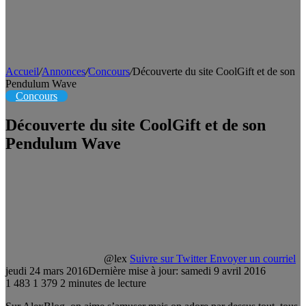
Accueil
/
Annonces
/
Concours
/
Découverte du site CoolGift et de son
Pendulum Wave
Concours
Découverte du site CoolGift et de son
Pendulum Wave
@lex
Suivre sur Twitter
Envoyer un courriel
jeudi 24 mars 2016
Dernière mise à jour: samedi 9 avril 2016
1 483
1 379
2 minutes de lecture