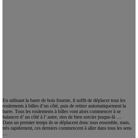
En utilisant la barre de bois fournie, il suffit de déplacer tous les
roulements à billes d’un côté, puis de retirer automatiquement la
barre. Tous les roulements à billes vont alors commencer à se
balancer d’ un côté à l’ autre, rien de bien sorcier jusque-là …
Dans un premier temps ils se déplacent donc tous ensemble, mais,
très rapidement, ces derniers commencent à aller dans tous les sens
…