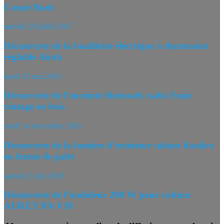
Comet Buds
samedi 29 juillet 2017
Découverte de la bouilloire électrique à thermostat
réglable Aicok
lundi 23 mai 2016
Découverte de l’enceinte bluetooth radio Emie
vintage en bois
lundi 14 novembre 2016
Découverte de la lumière d’extérieur solaire Kealive
en forme de galet
samedi 2 juin 2018
Découverte de l’onduleur 200 W pour voiture
AUKEY PA-V39