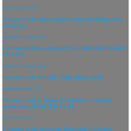
jeudi 26 mars 2015
Découverte du lecteur audio haute résolution Sony
NWZ-A15
vendredi 14 juillet 2017
Découverte de la webcam FULL HD 1080P AUKEY
PC-LM1
samedi 31 octobre 2015
Découverte de MAGIX Vidéo deluxe 2016
dimanche 4 juin 2017
Découverte de la lampe d’ambiance / camping
multicolore AVANTEK TL-01
jeudi 11 mai 2017
Découverte des écouteurs Bluetooth KitSound