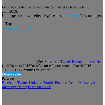
Le concours débute ce vendredi 25 mars et se termine le 08
avril 2016.
Un tirage au sort sera effectué grâce au site
Random
à l’issue du jeu.
Tags
Concours
test
@lex
Suivre sur Twitter
Envoyer un courriel
jeudi 24 mars 2016
Dernière mise à jour: samedi 9 avril 2016
1 483
1 379
2 minutes de lecture
Montrez plus
Partager
Facebook
Twitter
Linkedin
Tumblr
Pinterest
Reddit
Messenger
Messenger
Partager via un e-mail