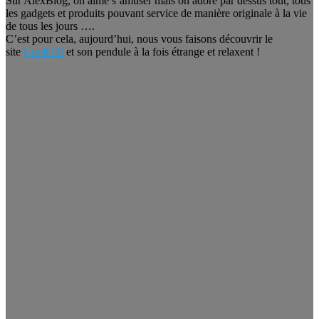
Sur AlexBlog, on aime s’amuser mais on adore par dessus tout, tous
les gadgets et produits pouvant service de manière originale à la vie
de tous les jours ….
C’est pour cela, aujourd’hui, nous vous faisons découvrir le
site
CoolGift
et son pendule à la fois étrange et relaxent !