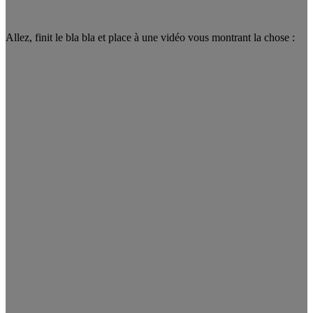
Allez, finit le bla bla et place à une vidéo vous montrant la chose :