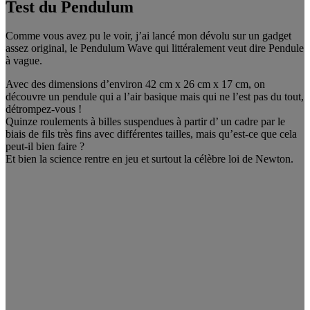
Test du Pendulum
Comme vous avez pu le voir, j’ai lancé mon dévolu sur un gadget
assez original, le Pendulum Wave qui littéralement veut dire Pendule
à vague.
Avec des dimensions d’environ 42 cm x 26 cm x 17 cm, on
découvre un pendule qui a l’air basique mais qui ne l’est pas du tout,
détrompez-vous !
Quinze roulements à billes suspendues à partir d’ un cadre par le
biais de fils très fins avec différentes tailles, mais qu’est-ce que cela
peut-il bien faire ?
Et bien la science rentre en jeu et surtout la célèbre loi de Newton.