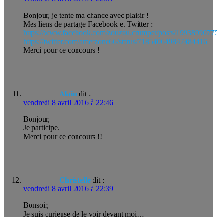
Bonjour, je tente ma chance avec plaisir !
Mes liens de partage Facebook et Twitter :
https://www.facebook.com/zouzou.crumpet/posts/199389907
https://twitter.com/amerzone66/status/718540649847484416
Merci pour ce concours !
Alain
dit :
vendredi 8 avril 2016 à 22:46
Bonjour,
Je participe.
Merci pour ce concours !!
Christelle
dit :
vendredi 8 avril 2016 à 22:39
Bonsoir,
Je suis curieuse de le voir devant moi…