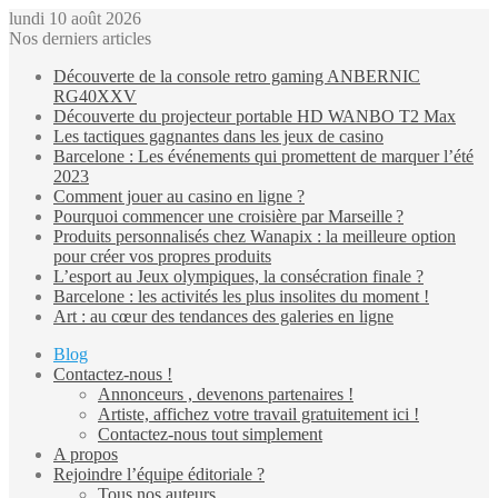
lundi 10 août 2026
Nos derniers articles
Découverte de la console retro gaming ANBERNIC
RG40XXV
Découverte du projecteur portable HD WANBO T2 Max
Les tactiques gagnantes dans les jeux de casino
Barcelone : Les événements qui promettent de marquer l’été
2023
Comment jouer au casino en ligne ?
Pourquoi commencer une croisière par Marseille ?
Produits personnalisés chez Wanapix : la meilleure option
pour créer vos propres produits
L’esport au Jeux olympiques, la consécration finale ?
Barcelone : les activités les plus insolites du moment !
Art : au cœur des tendances des galeries en ligne
Blog
Contactez-nous !
Annonceurs , devenons partenaires !
Artiste, affichez votre travail gratuitement ici !
Contactez-nous tout simplement
A propos
Rejoindre l’équipe éditoriale ?
Tous nos auteurs