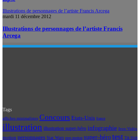
Illustrations de personnages de l’artiste Francis Arcega
mardi 11 décembre 2012
Illustrations de personnages de l’artiste Francis
Arcega
Tags
Concours
Etats-Unis
affiches minimalistes
france
illustration
infographie
illustration super-héro
Jeux-Vidéo
test
super-héro
personnages
motion
Star Wars
Tilt Shift
stop motion