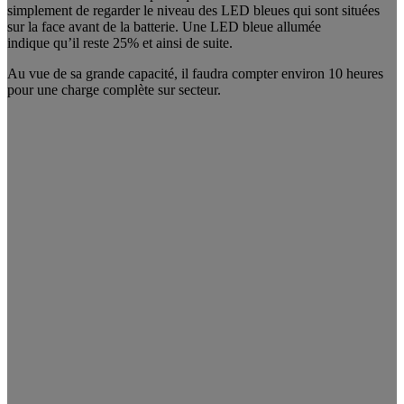
simplement de regarder le niveau des LED bleues qui sont situées
sur la face avant de la batterie. Une LED bleue allumée
indique qu’il reste 25% et ainsi de suite.
Au vue de sa grande capacité, il faudra compter environ 10 heures
pour une charge complète sur secteur.