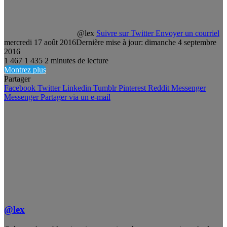
@lex
Suivre sur Twitter
Envoyer un courriel
mercredi 17 août 2016
Dernière mise à jour: dimanche 4 septembre
2016
1 467
1 435
2 minutes de lecture
Montrez plus
Partager
Facebook
Twitter
Linkedin
Tumblr
Pinterest
Reddit
Messenger
Messenger
Partager via un e-mail
@lex