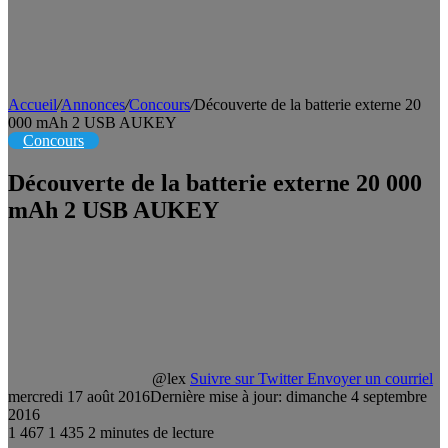
Accueil
/
Annonces
/
Concours
/
Découverte de la batterie externe 20
000 mAh 2 USB AUKEY
Concours
Découverte de la batterie externe 20 000
mAh 2 USB AUKEY
@lex
Suivre sur Twitter
Envoyer un courriel
mercredi 17 août 2016
Dernière mise à jour: dimanche 4 septembre
2016
1 467
1 435
2 minutes de lecture