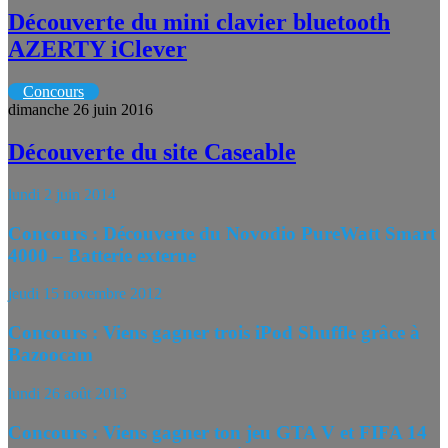
Découverte du mini clavier bluetooth
AZERTY iClever
Concours
dimanche 26 juin 2016
Découverte du site Caseable
lundi 2 juin 2014
Concours : Découverte du Novodio PureWatt Smart
4000 – Batterie externe
jeudi 15 novembre 2012
Concours : Viens gagner trois iPod Shuffle grâce à
Bazoocam
lundi 26 août 2013
Concours : Viens gagner ton jeu GTA V et FIFA 14