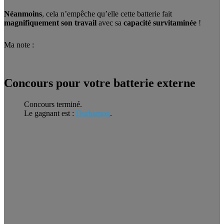
Néanmoins
, cela n’empêche qu’elle cette batterie fait
magnifiquement son travail
avec sa
capacité survitaminée
!
Ma note :
Concours pour votre batterie externe
Concours terminé.
Le gagnant est :
Durbamog
.