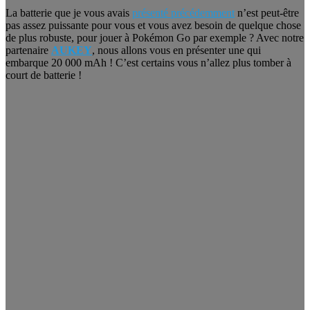
La batterie que je vous avais
présenté précédemment
n’est peut-être
pas assez puissante pour vous et vous avez besoin de quelque chose
de plus robuste, pour jouer à Pokémon Go par exemple ? Avec notre
partenaire
AUKEY
, nous allons vous en présenter une qui
embarque 20 000 mAh ! C’est certains vous n’allez plus tomber à
court de batterie !