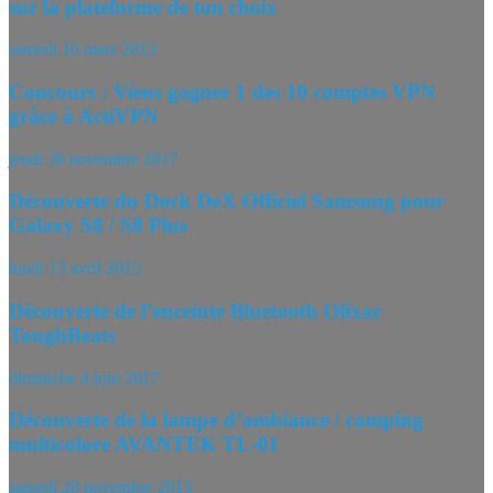
sur la plateforme de ton choix
samedi 16 mars 2013
Concours : Viens gagner 1 des 10 comptes VPN
grâce à ActiVPN
jeudi 30 novembre 2017
Découverte du Dock DeX Officiel Samsung pour
Galaxy S8 / S8 Plus
lundi 13 avril 2015
Découverte de l’enceinte Bluetooth Olixar
ToughBeats
dimanche 4 juin 2017
Découverte de la lampe d’ambiance / camping
multicolore AVANTEK TL-01
samedi 28 novembre 2015