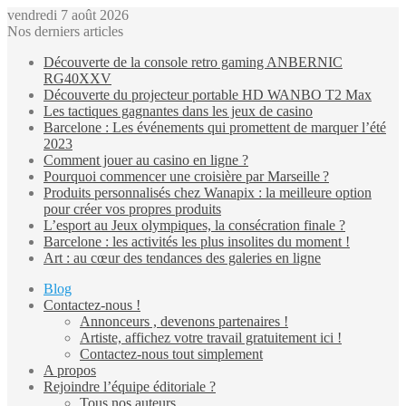
vendredi 7 août 2026
Nos derniers articles
Découverte de la console retro gaming ANBERNIC
RG40XXV
Découverte du projecteur portable HD WANBO T2 Max
Les tactiques gagnantes dans les jeux de casino
Barcelone : Les événements qui promettent de marquer l’été
2023
Comment jouer au casino en ligne ?
Pourquoi commencer une croisière par Marseille ?
Produits personnalisés chez Wanapix : la meilleure option
pour créer vos propres produits
L’esport au Jeux olympiques, la consécration finale ?
Barcelone : les activités les plus insolites du moment !
Art : au cœur des tendances des galeries en ligne
Blog
Contactez-nous !
Annonceurs , devenons partenaires !
Artiste, affichez votre travail gratuitement ici !
Contactez-nous tout simplement
A propos
Rejoindre l’équipe éditoriale ?
Tous nos auteurs