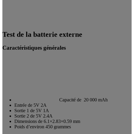
Test de la batterie externe
Caractéristiques générales
Capacité de 20 000 mAh
Entrée de 5V 2A
Sortie 1 de 5V 1A
Sortie 2 de 5V 2.4A
Dimensions de 6.1×2.83×0.59 mm
Poids d’environ 450 grammes