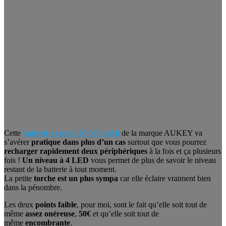
Cette
batterie externe 20 000 mAh
de la marque AUKEY va
s’avérer
pratique dans plus d’un cas
surtout que vous pourrez
recharger rapidement
deux périphériques
à la fois et ça plusieurs
fois !
Un niveau à 4 LED
vous permet de plus de savoir le niveau
restant de la batterie à tout moment.
La petite
torche est un plus sympa
car elle éclaire vraiment bien
dans la pénombre.
Les deux
points faible
, pour moi, sont le fait qu’elle soit tout de
même
assez onéreuse
,
50€
et qu’elle soit tout de
même
encombrante
.