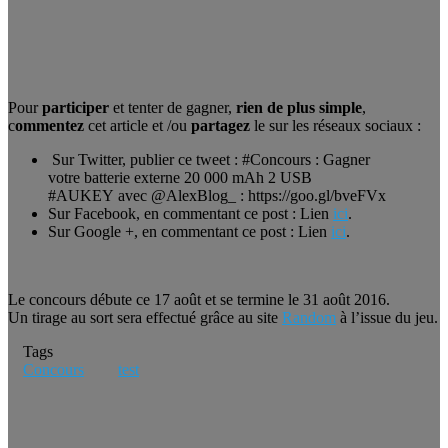
Pour
participer
et tenter de gagner,
rien de plus simple
,
c
ommentez
cet article et /ou
partagez
le sur les réseaux sociaux :
Sur Twitter, publier ce tweet : #Concours : Gagner
votre batterie externe 20 000 mAh 2 USB
#AUKEY avec @AlexBlog_ : https://goo.gl/bveFVx
Sur Facebook, en commentant ce post : Lien
ici
.
Sur Google +, en commentant ce post : Lien
ici
.
Le concours débute ce 17 août et se termine le 31 août 2016.
Un tirage au sort sera effectué grâce au site
Random
à l’issue du jeu.
Tags
Concours
test