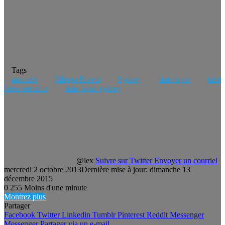
Tags
australie
Filippo Rivetti
Sydney
time lapse
time
lapse australie
time lapse sydney
@lex
Suivre sur Twitter
Envoyer un courriel
mercredi 2 octobre 2013
Dernière mise à jour: dimanche 13
décembre 2015
0
255
Moins d'une minute
Montrez plus
Partager
Facebook
Twitter
Linkedin
Tumblr
Pinterest
Reddit
Messenger
Messenger
Partager via un e-mail