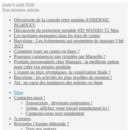
jeudi 6 août 2026
Nos derniers articles
Découverte de la console retro gaming ANBERNIC
RG40XXV
Découverte du projecteur portable HD WANBO T2 Max
Les tactiques gagnantes dans les jeux de casino
Barcelone : Les événements qui promettent de marquer l’été
2023
Comment jouer au casino en ligne ?
Pourquoi commencer une croisière par Marseille ?
Produits personnalisés chez Wanapix : la meilleure option
pour créer vos propres produits
L’esport au Jeux olympiques, la consécration finale ?
Barcelone : les activités les plus insolites du moment !
Art : au cœur des tendances des galeries en ligne
Blog
Contactez-nous !
Annonceurs , devenons partenaires !
Artiste, affichez votre travail gratuitement ici !
Contactez-nous tout simplement
A propos
Rejoindre l’équipe éditoriale ?
Tous nos auteurs