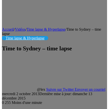
Accueil
/
Vidéos
/
Time lapse & Hyperlapse
/
Time to Sydney – time
lapse
Time lapse & Hyperlapse
Time to Sydney – time lapse
@lex
Suivre sur Twitter
Envoyer un courriel
mercredi 2 octobre 2013
Dernière mise à jour: dimanche 13
décembre 2015
0
255
Moins d'une minute