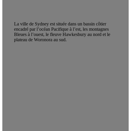
La ville de Sydney est située dans un bassin côtier
encadré par l’océan Pacifique à l’est, les montagnes
Bleues à l’ouest, le fleuve Hawkesbury au nord et le
plateau de Woronora au sud.