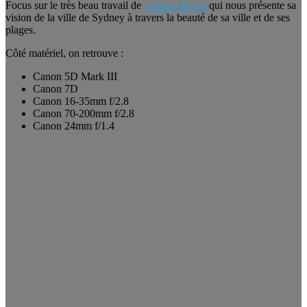
Focus sur le très beau travail de
Filippo Rivetti
qui nous présente sa
vision de la ville de Sydney à travers la beauté de sa ville et de ses
plages.
Côté matériel, on retrouve :
Canon 5D Mark III
Canon 7D
Canon 16-35mm f/2.8
Canon 70-200mm f/2.8
Canon 24mm f/1.4