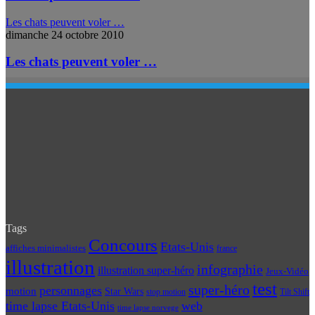
Les chats peuvent voler …
dimanche 24 octobre 2010
Les chats peuvent voler …
Tags
Concours
Etats-Unis
affiches minimalistes
france
illustration
infographie
illustration super-héro
Jeux-Vidéo
test
super-héro
personnages
motion
Star Wars
Tilt Shift
stop motion
time lapse Etats-Unis
web
time lapse norvege