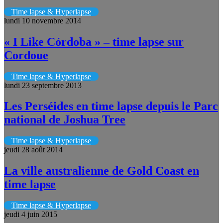
Time lapse & Hyperlapse
lundi 10 novembre 2014
« I Like Córdoba » – time lapse sur
Cordoue
Time lapse & Hyperlapse
lundi 23 septembre 2013
Les Perséides en time lapse depuis le Parc
national de Joshua Tree
Time lapse & Hyperlapse
jeudi 28 août 2014
La ville australienne de Gold Coast en
time lapse
Time lapse & Hyperlapse
jeudi 4 juin 2015