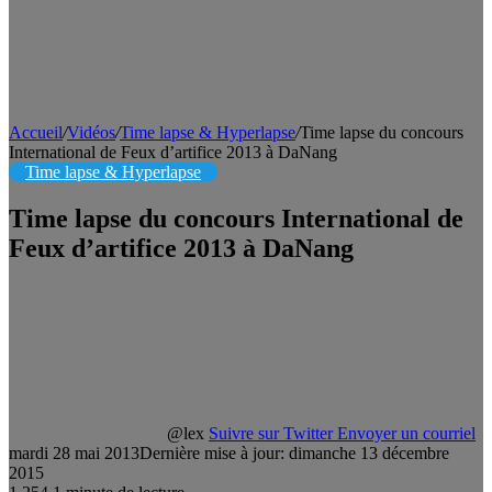
Accueil
/
Vidéos
/
Time lapse & Hyperlapse
/
Time lapse du concours
International de Feux d’artifice 2013 à DaNang
Time lapse & Hyperlapse
Time lapse du concours International de
Feux d’artifice 2013 à DaNang
@lex
Suivre sur Twitter
Envoyer un courriel
mardi 28 mai 2013
Dernière mise à jour: dimanche 13 décembre
2015