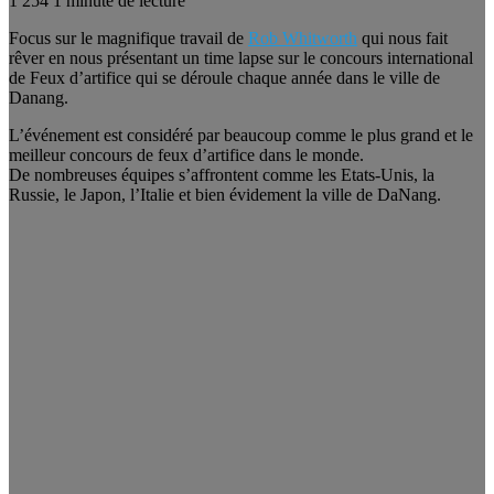
1
254
1 minute de lecture
Focus sur le magnifique travail de
Rob Whitworth
qui nous fait
rêver en nous présentant un time lapse sur le concours international
de Feux d’artifice qui se déroule chaque année dans le ville de
Danang.
L’événement est considéré par beaucoup comme le plus grand et le
meilleur concours de feux d’artifice dans le monde.
De nombreuses équipes s’affrontent comme les Etats-Unis, la
Russie, le Japon, l’Italie et bien évidement la ville de DaNang.