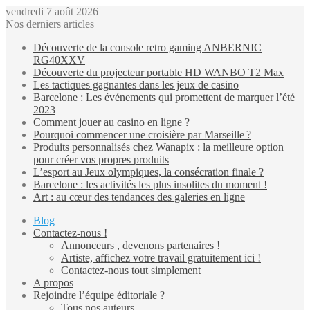
vendredi 7 août 2026
Nos derniers articles
Découverte de la console retro gaming ANBERNIC
RG40XXV
Découverte du projecteur portable HD WANBO T2 Max
Les tactiques gagnantes dans les jeux de casino
Barcelone : Les événements qui promettent de marquer l’été
2023
Comment jouer au casino en ligne ?
Pourquoi commencer une croisière par Marseille ?
Produits personnalisés chez Wanapix : la meilleure option
pour créer vos propres produits
L’esport au Jeux olympiques, la consécration finale ?
Barcelone : les activités les plus insolites du moment !
Art : au cœur des tendances des galeries en ligne
Blog
Contactez-nous !
Annonceurs , devenons partenaires !
Artiste, affichez votre travail gratuitement ici !
Contactez-nous tout simplement
A propos
Rejoindre l’équipe éditoriale ?
Tous nos auteurs