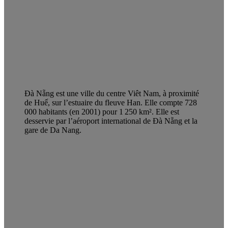
Đà Nẵng est une ville du centre Viêt Nam, à proximité
de Huế, sur l’estuaire du fleuve Han. Elle compte 728
000 habitants (en 2001) pour 1 250 km². Elle est
desservie par l’aéroport international de Đà Nẵng et la
gare de Da Nang.