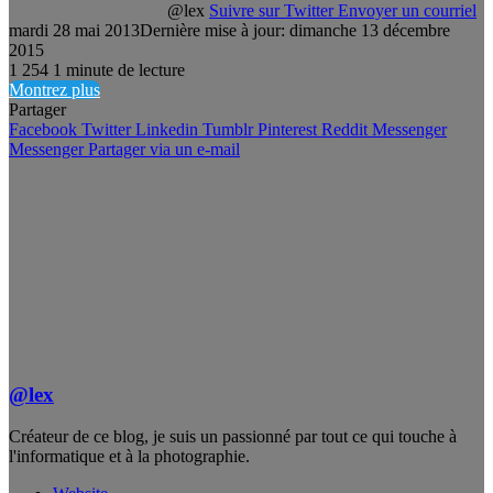
@lex
Suivre sur Twitter
Envoyer un courriel
mardi 28 mai 2013
Dernière mise à jour: dimanche 13 décembre
2015
1
254
1 minute de lecture
Montrez plus
Partager
Facebook
Twitter
Linkedin
Tumblr
Pinterest
Reddit
Messenger
Messenger
Partager via un e-mail
@lex
Créateur de ce blog, je suis un passionné par tout ce qui touche à
l'informatique et à la photographie.