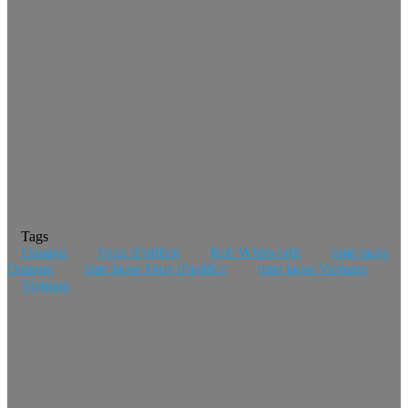
Tags
Danang
Feux d'artifice
Rob Whitworth
time lapse
Danang
time lapse Feux d'artifice
time lapse Vietnam
Vietnam