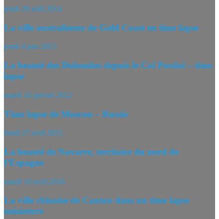
jeudi 28 août 2014
La ville australienne de Gold Coast en time lapse
jeudi 4 juin 2015
La beauté des Dolomites depuis le Col Pordoi – time
lapse
mardi 10 janvier 2012
Time lapse de Moscou – Russie
lundi 27 avril 2015
La beauté de Navarre, territoire du nord de
l’Espagne
mardi 19 avril 2016
La ville chinoise de Canton dans un time lapse
miniature