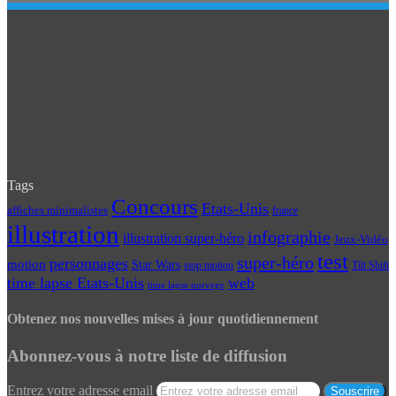
Tags
Concours
Etats-Unis
affiches minimalistes
france
illustration
infographie
illustration super-héro
Jeux-Vidéo
test
super-héro
personnages
motion
Star Wars
Tilt Shift
stop motion
time lapse Etats-Unis
web
time lapse norvege
Obtenez nos nouvelles mises à jour quotidiennement
Abonnez-vous à notre liste de diffusion
Entrez votre adresse email