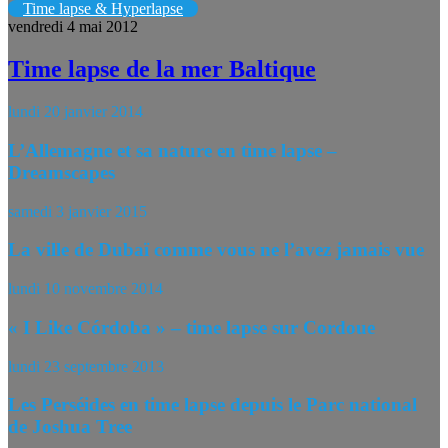
Time lapse & Hyperlapse
vendredi 4 mai 2012
Time lapse de la mer Baltique
lundi 20 janvier 2014
L’Allemagne et sa nature en time lapse –
Dreamscapes
samedi 3 janvier 2015
La ville de Dubaï comme vous ne l’avez jamais vue
lundi 10 novembre 2014
« I Like Córdoba » – time lapse sur Cordoue
lundi 23 septembre 2013
Les Perséides en time lapse depuis le Parc national
de Joshua Tree