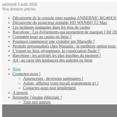
mercredi 5 août 2026
Nos derniers articles
Découverte de la console retro gaming ANBERNIC RG40X
Découverte du projecteur portable HD WANBO T2 Max
Les tactiques gagnantes dans les jeux de casino
Barcelone : Les événements qui promettent de marquer l’été 2
Comment jouer au casino en ligne ?
Pourquoi commencer une croisière par Marseille ?
Produits personnalisés chez Wanapix : la meilleure option pour 
L’esport au Jeux olympiques, la consécration finale ?
Barcelone : les activités les plus insolites du moment !
Art : au cœur des tendances des galeries en ligne
Blog
Contactez-nous !
Annonceurs , devenons partenaires !
Artiste, affichez votre travail gratuitement ici !
Contactez-nous tout simplement
A propos
Rejoindre l’équipe éditoriale ?
Tous nos auteurs