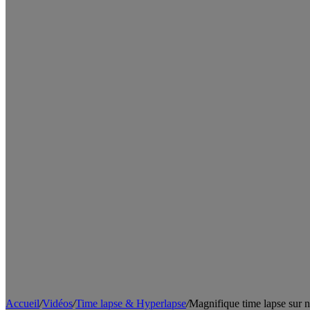
Accueil
/
Vidéos
/
Time lapse & Hyperlapse
/
Magnifique time lapse sur 