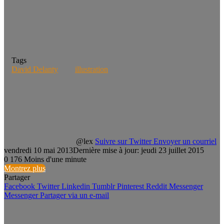
Tags
David Delanty
illustration
@lex
Suivre sur Twitter
Envoyer un courriel
vendredi 10 mai 2013
Dernière mise à jour: jeudi 23 juillet 2015
0
176
Moins d'une minute
Montrez plus
Partager
Facebook
Twitter
Linkedin
Tumblr
Pinterest
Reddit
Messenger
Messenger
Partager via un e-mail