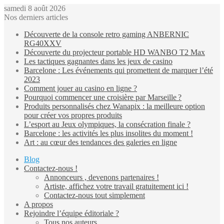
samedi 8 août 2026
Nos derniers articles
Découverte de la console retro gaming ANBERNIC
RG40XXV
Découverte du projecteur portable HD WANBO T2 Max
Les tactiques gagnantes dans les jeux de casino
Barcelone : Les événements qui promettent de marquer l’été
2023
Comment jouer au casino en ligne ?
Pourquoi commencer une croisière par Marseille ?
Produits personnalisés chez Wanapix : la meilleure option
pour créer vos propres produits
L’esport au Jeux olympiques, la consécration finale ?
Barcelone : les activités les plus insolites du moment !
Art : au cœur des tendances des galeries en ligne
Blog
Contactez-nous !
Annonceurs , devenons partenaires !
Artiste, affichez votre travail gratuitement ici !
Contactez-nous tout simplement
A propos
Rejoindre l’équipe éditoriale ?
Tous nos auteurs