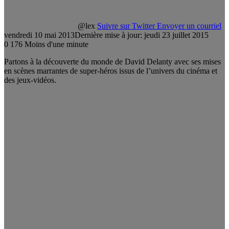
@lex
Suivre sur Twitter
Envoyer un courriel
vendredi 10 mai 2013
Dernière mise à jour: jeudi 23 juillet 2015
0
176
Moins d'une minute
Partons à la découverte du monde de David Delanty avec ses mises
en scènes marrantes de super-héros issus de l’univers du cinéma et
des jeux-vidéos.