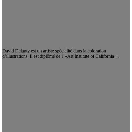
David Delanty est un artiste spécialité dans la coloration
d’illustrations. Il est diplômé de l' »Art Institute of California ».