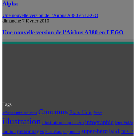
Alpha
Une nouvelle version de l’Airbus A380 en LEGO
dimanche 7 février 2010
Une nouvelle version de l’Airbus A380 en LEGO
Tags
Concours
Etats-Unis
affiches minimalistes
france
illustration
infographie
illustration super-héro
Jeux-Vidéo
test
super-héro
personnages
motion
Star Wars
Tilt Shift
stop motion