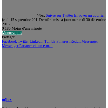
@lex
Suivre sur Twitter
Envoyer un courriel
jeudi 15 septembre 2011
Dernière mise à jour: mercredi 30 décembre
2015
0
185
Moins d'une minute
Montrez plus
Partager
Facebook
Twitter
Linkedin
Tumblr
Pinterest
Reddit
Messenger
Messenger
Partager via un e-mail
@lex