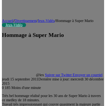
Accueil
/
Divertissement
/
Jeux-Vidéo
/
Hommage à Super Mario
Jeux-Vidéo
Hommage à Super Mario
@lex
Suivre sur Twitter
Envoyer un courriel
jeudi 15 septembre 2011
Dernière mise à jour: mercredi 30 décembre
2015
0
185
Moins d'une minute
Très bel hommage réalisé pour les 30 ans de Super Mario à travers
ce medley de 18 minutes.
Travail très impressionnant qui couvre quasiment la majeure partie