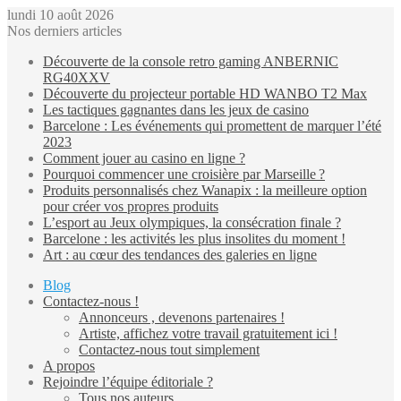
lundi 10 août 2026
Nos derniers articles
Découverte de la console retro gaming ANBERNIC
RG40XXV
Découverte du projecteur portable HD WANBO T2 Max
Les tactiques gagnantes dans les jeux de casino
Barcelone : Les événements qui promettent de marquer l’été
2023
Comment jouer au casino en ligne ?
Pourquoi commencer une croisière par Marseille ?
Produits personnalisés chez Wanapix : la meilleure option
pour créer vos propres produits
L’esport au Jeux olympiques, la consécration finale ?
Barcelone : les activités les plus insolites du moment !
Art : au cœur des tendances des galeries en ligne
Blog
Contactez-nous !
Annonceurs , devenons partenaires !
Artiste, affichez votre travail gratuitement ici !
Contactez-nous tout simplement
A propos
Rejoindre l’équipe éditoriale ?
Tous nos auteurs