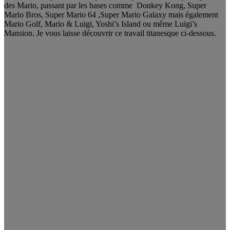
des Mario, passant par les bases comme Donkey Kong, Super
Mario Bros, Super Mario 64 ,Super Mario Galaxy mais également
Mario Golf, Mario & Luigi, Yoshi’s Island ou même Luigi’s
Mansion. Je vous laisse découvrir ce travail titanesque ci-dessous.