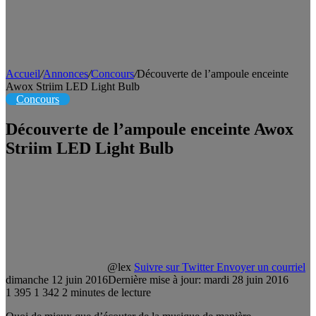
Accueil
/
Annonces
/
Concours
/
Découverte de l’ampoule enceinte
Awox Striim LED Light Bulb
Concours
Découverte de l’ampoule enceinte Awox
Striim LED Light Bulb
@lex
Suivre sur Twitter
Envoyer un courriel
dimanche 12 juin 2016
Dernière mise à jour: mardi 28 juin 2016
1 395
1 342
2 minutes de lecture