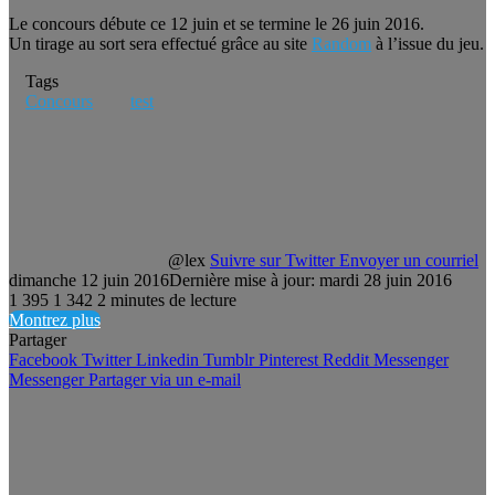
Le concours débute ce 12 juin et se termine le 26 juin 2016.
Un tirage au sort sera effectué grâce au site
Random
à l’issue du jeu.
Tags
Concours
test
@lex
Suivre sur Twitter
Envoyer un courriel
dimanche 12 juin 2016
Dernière mise à jour: mardi 28 juin 2016
1 395
1 342
2 minutes de lecture
Montrez plus
Partager
Facebook
Twitter
Linkedin
Tumblr
Pinterest
Reddit
Messenger
Messenger
Partager via un e-mail