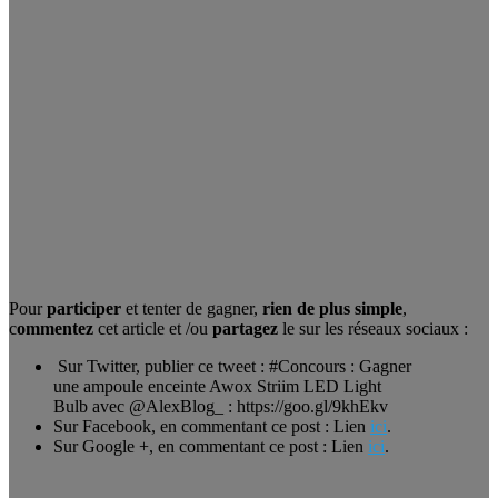
Pour
participer
et tenter de gagner,
rien de plus simple
,
c
ommentez
cet article et /ou
partagez
le sur les réseaux sociaux :
Sur Twitter, publier ce tweet : #Concours : Gagner
une ampoule enceinte Awox Striim LED Light
Bulb avec @AlexBlog_ : https://goo.gl/9khEkv
Sur Facebook, en commentant ce post : Lien
ici
.
Sur Google +, en commentant ce post : Lien
ici
.