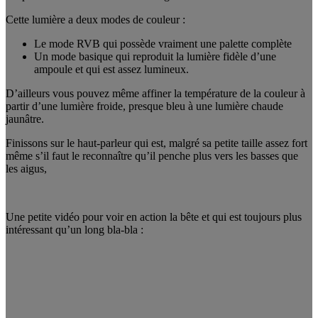
Cette lumière a deux modes de couleur :
Le mode RVB qui possède vraiment une palette complète
Un mode basique qui reproduit la lumière fidèle d’une
ampoule et qui est assez lumineux.
D’ailleurs vous pouvez même affiner la température de la couleur à
partir d’une lumière froide, presque bleu à une lumière chaude
jaunâtre.
Finissons sur le haut-parleur qui est, malgré sa petite taille assez fort
même s’il faut le reconnaître qu’il penche plus vers les basses que
les aigus,
Une petite vidéo pour voir en action la bête et qui est toujours plus
intéressant qu’un long bla-bla :