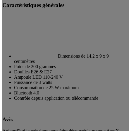
Caractéristiques générales
Dimensions de 14,2 x 9 x 9
centimètres
Poids de 200 grammes
Douilles E26 & E27
Ampoule LED 110-240 V
Puissance de 3 watts
Consommation de 25 W maximum
Bluetooth 4.0
Contrôle depuis application ou télécommande
Avis
Aujourd’hui je vais donc vous faire découvrir la marque AwoX