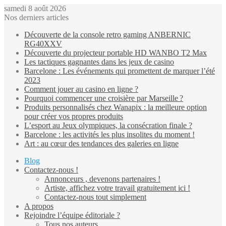
samedi 8 août 2026
Nos derniers articles
Découverte de la console retro gaming ANBERNIC
RG40XXV
Découverte du projecteur portable HD WANBO T2 Max
Les tactiques gagnantes dans les jeux de casino
Barcelone : Les événements qui promettent de marquer l’été
2023
Comment jouer au casino en ligne ?
Pourquoi commencer une croisière par Marseille ?
Produits personnalisés chez Wanapix : la meilleure option
pour créer vos propres produits
L’esport au Jeux olympiques, la consécration finale ?
Barcelone : les activités les plus insolites du moment !
Art : au cœur des tendances des galeries en ligne
Blog
Contactez-nous !
Annonceurs , devenons partenaires !
Artiste, affichez votre travail gratuitement ici !
Contactez-nous tout simplement
A propos
Rejoindre l’équipe éditoriale ?
Tous nos auteurs