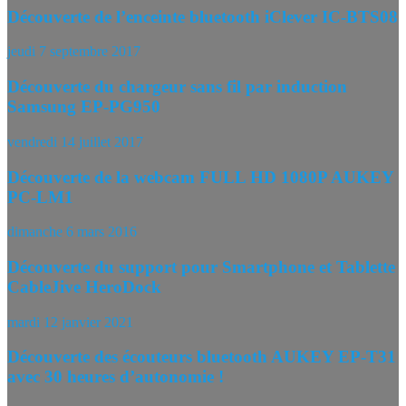
Découverte de l’enceinte bluetooth iClever IC-BTS08
jeudi 7 septembre 2017
Découverte du chargeur sans fil par induction
Samsung EP-PG950
vendredi 14 juillet 2017
Découverte de la webcam FULL HD 1080P AUKEY
PC-LM1
dimanche 6 mars 2016
Découverte du support pour Smartphone et Tablette
CableJive HeroDock
mardi 12 janvier 2021
Découverte des écouteurs bluetooth AUKEY EP-T31
avec 30 heures d’autonomie !