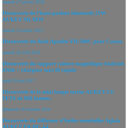
samedi 27 janvier 2018
Découverte de l’haut-parleur bluetooth 25W
AUKEY SK-M39
samedi 3 octobre 2015
Découverte du flash Aperlite YH-500C pour Canon
samedi 28 avril 2018
Découverte du support voiture magnétique Android
iOttie + chargeur sans fil rapide
lundi 29 mai 2017
Découverte de la mini lampe torche AUKEY LT-
SET6 de 960 lumens
dimanche 30 octobre 2016
Découverte du diffuseur d’huiles essentielles Aglaia
AUKEY FR-BE-A4