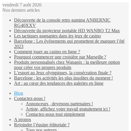
vendredi 7 août 2026
Nos derniers articles
Découverte de la console retro gaming ANBERNIC
RG40XXV
Découverte du projecteur portable HD WANBO T2 Max
Les tactiques gagnantes dans les jeux de casino
Barcelone : Les événements qui promettent de marquer l’été
2023
Comment jouer au casino en ligne ?
Pourquoi commencer une croisière par Marseille ?
Produits personnalisés chez Wanapix : la meilleure option
pour créer vos propres produits
L’esport au Jeux olympiques, la consécration finale ?
Barcelone : les activités les plus insolites du moment !
Art : au cœur des tendances des galeries en ligne
Blog
Contactez-nous !
Annonceurs , devenons partenaires !
Artiste, affichez votre travail gratuitement ici !
Contactez-nous tout simplement
A propos
Rejoindre l’équipe éditoriale ?
Tous nos auteurs