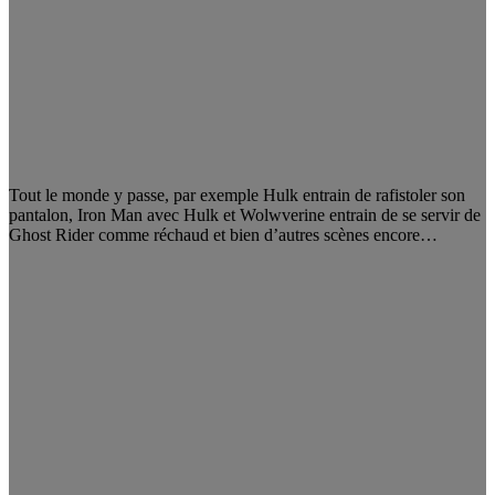
Tout le monde y passe, par exemple Hulk entrain de rafistoler son
pantalon, Iron Man avec Hulk et Wolwverine entrain de se servir de
Ghost Rider comme réchaud et bien d’autres scènes encore…