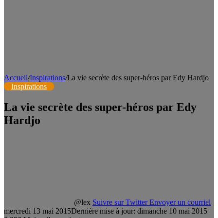
Accueil
/
Inspirations
/
La vie secrète des super-héros par Edy Hardjo
Inspirations
La vie secrète des super-héros par Edy
Hardjo
@lex
Suivre sur Twitter
Envoyer un courriel
mercredi 13 mai 2015
Dernière mise à jour: dimanche 10 mai 2015