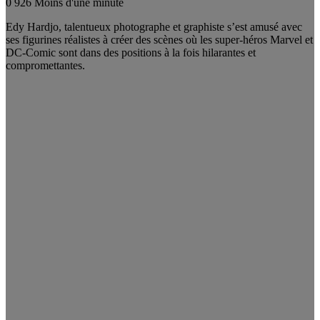
0
926
Moins d'une minute
Edy Hardjo, talentueux photographe et graphiste s’est amusé avec
ses figurines réalistes à créer des scènes où les super-héros Marvel et
DC-Comic sont dans des positions à la fois hilarantes et
compromettantes.