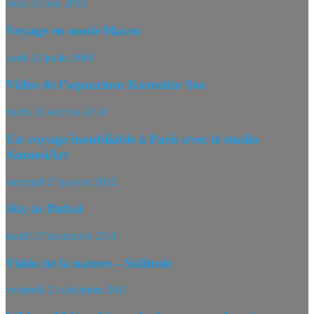
jeudi 24 juin 2010
Voyage en mode Macro
lundi 20 juillet 2009
Vidéo de l’aquarium Kuroshio Sea
mardi 21 octobre 2014
Un voyage inoubliable à Paris avec le studio
AmnesiArt
mercredi 27 janvier 2010
Sky in Dubai
mardi 27 septembre 2011
Vidéo de la nature – Solitude
vendredi 23 décembre 2011