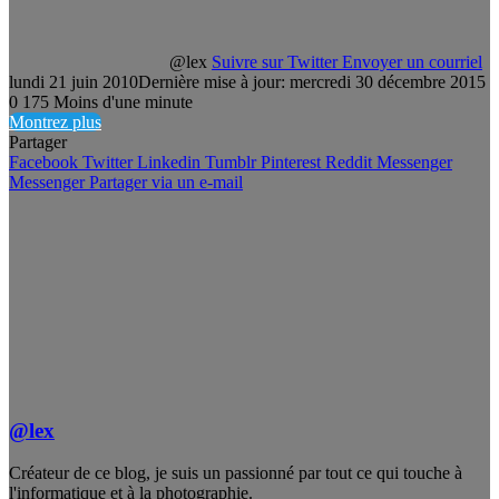
@lex
Suivre sur Twitter
Envoyer un courriel
lundi 21 juin 2010
Dernière mise à jour: mercredi 30 décembre 2015
0
175
Moins d'une minute
Montrez plus
Partager
Facebook
Twitter
Linkedin
Tumblr
Pinterest
Reddit
Messenger
Messenger
Partager via un e-mail
@lex
Créateur de ce blog, je suis un passionné par tout ce qui touche à
l'informatique et à la photographie.