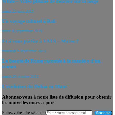
White – Vidéo pleinne de douceur sur la neige
mardi 25 août 2015
Un voyage culturel à Bali
lundi 30 septembre 2019
Et si vous partiez à TATA – Maroc ?
mercredi 9 septembre 2015
La beauté de Rome racontée à la manière d’un
roman
mardi 25 octobre 2011
L’évolution du Dubaï en 10ans
Abonnez-vous à notre liste de diffusion pour obtenir
les nouvelles mises à jour!
Entrez votre adresse email