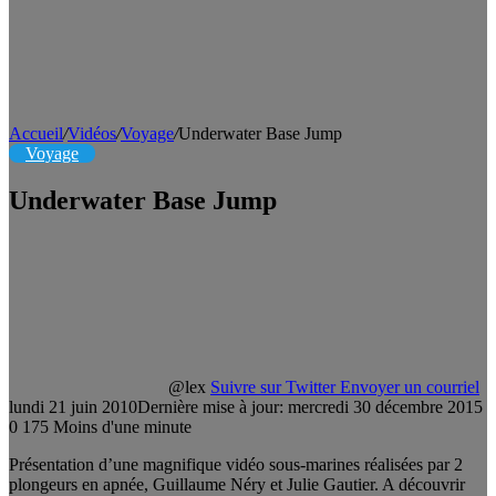
Accueil
/
Vidéos
/
Voyage
/
Underwater Base Jump
Voyage
Underwater Base Jump
@lex
Suivre sur Twitter
Envoyer un courriel
lundi 21 juin 2010
Dernière mise à jour: mercredi 30 décembre 2015
0
175
Moins d'une minute
Présentation d’une magnifique vidéo sous-marines réalisées par 2
plongeurs en apnée, Guillaume Néry et Julie Gautier. A découvrir