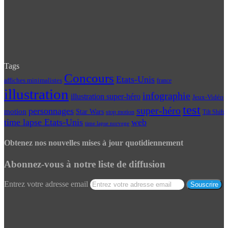
Tags
Concours
Etats-Unis
affiches minimalistes
france
illustration
infographie
illustration super-héro
Jeux-Vidéo
test
super-héro
personnages
motion
Star Wars
Tilt Shift
stop motion
time lapse Etats-Unis
web
time lapse norvege
Obtenez nos nouvelles mises à jour quotidiennement
Abonnez-vous à notre liste de diffusion
Entrez votre adresse email