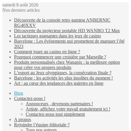
samedi 8 août 2026
Nos derniers articles
Découverte de la console retro gaming ANBERNIC
RG40XXV
Découverte du projecteur portable HD WANBO T2 Max
Les tactiques gagnantes dans les jeux de casino
Barcelone : Les événements qui promettent de marquer l’été
2023
Comment jouer au casino en ligne ?
Pourquoi commencer une croisière par Marseille ?
Produits personnalisés chez Wanapix : la meilleure option
pour créer vos propres produits
L’esport au Jeux olympiques, la consécration finale ?
Barcelone : les activités les plus insolites du moment !
Art : au cœur des tendances des galeries en ligne
Blog
Contactez-nous !
Annonceurs , devenons partenaires !
Artiste, affichez votre travail gratuitement ici !
Contactez-nous tout simplement
A propos
Rejoindre l’équipe éditoriale ?
Tous nos auteurs