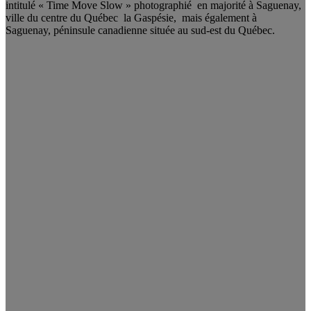
intitulé « Time Move Slow » photographié en majorité à Saguenay,
ville du centre du Québec la Gaspésie, mais également à
Saguenay, péninsule canadienne située au sud-est du Québec.