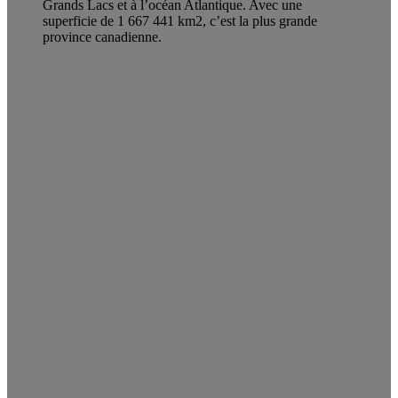
Grands Lacs et à l’océan Atlantique. Avec une
superficie de 1 667 441 km2, c’est la plus grande
province canadienne.