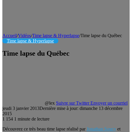
Accueil
/
Vidéos
/
Time lapse & Hyperlapse
/
Time lapse du Québec
Time lapse & Hyperlapse
Time lapse du Québec
@lex
Suivre sur Twitter
Envoyer un courriel
jeudi 3 janvier 2013
Dernière mise à jour: dimanche 13 décembre
2015
1
154
1 minute de lecture
Découvrez ce très beau time lapse réalisé par
Jonathan Soucy
et