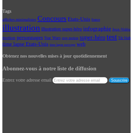
Tags
Concours
Etats-Unis
affiches minimalistes
france
illustration
infographie
illustration super-héro
Jeux-Vidéo
test
super-héro
personnages
motion
Star Wars
Tilt Shift
stop motion
time lapse Etats-Unis
web
time lapse norvege
Obtenez nos nouvelles mises à jour quotidiennement
Abonnez-vous à notre liste de diffusion
Entrez votre adresse email