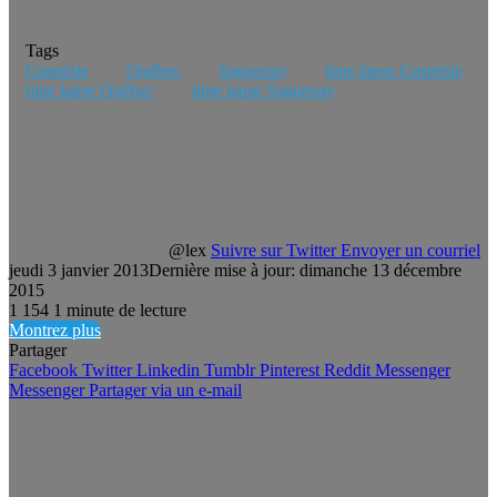
Tags
Gaspésie
Québec
Saguenay
time lapse Gaspésie
time lapse Québec
time lapse Saguenay
@lex
Suivre sur Twitter
Envoyer un courriel
jeudi 3 janvier 2013
Dernière mise à jour: dimanche 13 décembre
2015
1
154
1 minute de lecture
Montrez plus
Partager
Facebook
Twitter
Linkedin
Tumblr
Pinterest
Reddit
Messenger
Messenger
Partager via un e-mail