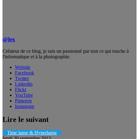
@lex
Créateur de ce blog, je suis un passionné par tout ce qui touche à
l'informatique et à la photographie.
Website
Facebook
Twitter
Linkedin
Flickr
YouTube
Pinterest
Instagram
Lire le suivant
Time lapse & Hyperlapse
lundi 30 septembre 2013