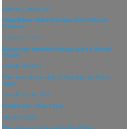
dimanche 23 octobre 2011
Magnifiques vidéos time lapse de la Sierra en
Californie
jeudi 18 février 2016
Découvrons ensemble Abidjan grâce à Mayeul
Akpovi
vendredi 5 avril 2013
Time lapse du lac alpin d’Amérique du Nord :
Tahoe
mercredi 27 octobre 2010
Wanderlust – Time Lapse
lundi 29 avril 2013
Time lapse sur la beauté de l’île d’Ibiza