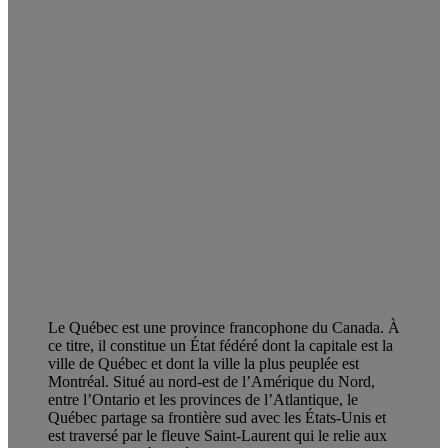
Le Québec est une province francophone du Canada. À
ce titre, il constitue un État fédéré dont la capitale est la
ville de Québec et dont la ville la plus peuplée est
Montréal. Situé au nord-est de l’Amérique du Nord,
entre l’Ontario et les provinces de l’Atlantique, le
Québec partage sa frontière sud avec les États-Unis et
est traversé par le fleuve Saint-Laurent qui le relie aux