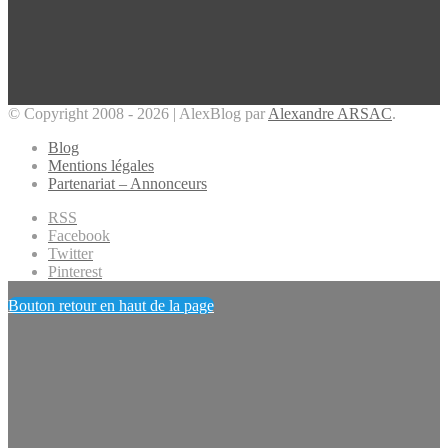
© Copyright 2008 - 2026 | AlexBlog par
Alexandre ARSAC
.
Blog
Mentions légales
Partenariat – Annonceurs
RSS
Facebook
Twitter
Pinterest
Bouton retour en haut de la page