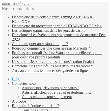
lundi 10 août 2026
Nos derniers articles
Découverte de la console retro gaming ANBERNIC
RG40XXV
Découverte du projecteur portable HD WANBO T2 Max
Les tactiques gagnantes dans les jeux de casino
Barcelone : Les événements qui promettent de marquer l’été
2023
Comment jouer au casino en ligne ?
Pourquoi commencer une croisière par Marseille ?
Produits personnalisés chez Wanapix : la meilleure option
pour créer vos propres produits
L’esport au Jeux olympiques, la consécration finale ?
Barcelone : les activités les plus insolites du moment !
Art : au cœur des tendances des galeries en ligne
Blog
Contactez-nous !
Annonceurs , devenons partenaires !
Artiste, affichez votre travail gratuitement ici !
Contactez-nous tout simplement
A propos
Rejoindre l’équipe éditoriale ?
Tous nos auteurs