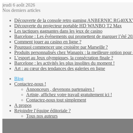
jeudi 6 août 2026
Nos derniers articles
Découverte de la console retro gaming ANBERNIC RG40X
Découverte du projecteur portable HD WANBO T2 Max
Les tactiques gagnantes dans les jeux de casino
Barcelone : Les événements qui promettent de marquer l’été 2
Comment jouer au casino en ligne ?
Pourquoi commencer une croisière par Marseille ?
Produits personnalisés chez Wanapix : la meilleure option pour 
L’esport au Jeux olympiques, la consécration finale ?
Barcelone : les activités les plus insolites du moment !
Art : au cœur des tendances des galeries en ligne
Blog
Contactez-nous !
Annonceurs , devenons partenaires !
Artiste, affichez votre travail gratuitement ici !
Contactez-nous tout simplement
A propos
Rejoindre l’équipe éditoriale ?
Tous nos auteurs