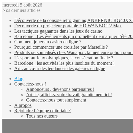
mercredi 5 août 2026
Nos derniers articles
Découverte de la console retro gaming ANBERNIC RG40X
Découverte du projecteur portable HD WANBO T2 Max
Les tactiques gagnantes dans les jeux de casino
Barcelone : Les événements qui promettent de marquer l’été 2
Comment jouer au casino en ligne ?
Pourquoi commencer une croisière par Marseille ?
Produits personnalisés chez Wanapix : la meilleure option pour 
L’esport au Jeux olympiques, la consécration finale ?
Barcelone : les activités les plus insolites du moment !
Art : au cœur des tendances des galeries en ligne
Blog
Contactez-nous !
Annonceurs , devenons partenaires !
Artiste, affichez votre travail gratuitement ici !
Contactez-nous tout simplement
A propos
Rejoindre l’équipe éditoriale ?
Tous nos auteurs