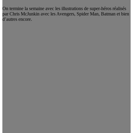
On termine la semaine avec les illustrations de super-héros réalisés
par Chris McJunkin avec les Avengers, Spider Man, Batman et bien
d’autres encore.