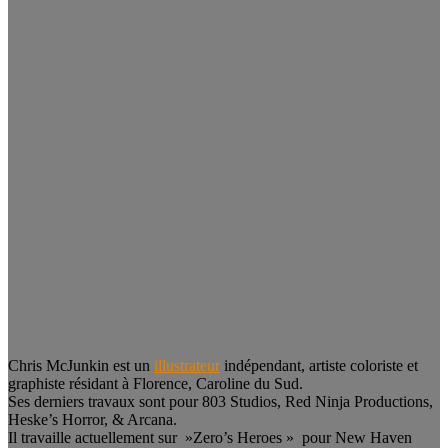
Chris McJunkin est un
illustrateur
indépendant, artiste coloriste et
graphiste résidant à Florence, Caroline du Sud.
Ses derniers travaux sont pour 803 Studios, Red Ninja Productions,
Heske’s Horror, & Arcana.
Il travaille actuellement sur ​​ »Zero’s Heroes » pour New Haven