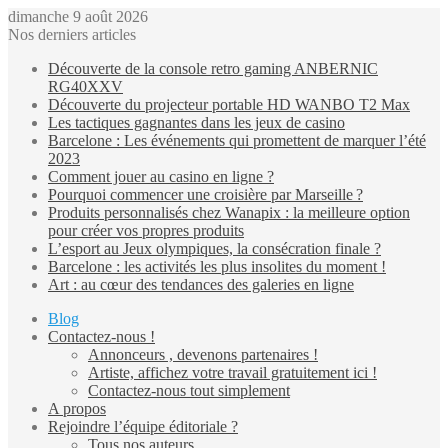
dimanche 9 août 2026
Nos derniers articles
Découverte de la console retro gaming ANBERNIC
RG40XXV
Découverte du projecteur portable HD WANBO T2 Max
Les tactiques gagnantes dans les jeux de casino
Barcelone : Les événements qui promettent de marquer l’été
2023
Comment jouer au casino en ligne ?
Pourquoi commencer une croisière par Marseille ?
Produits personnalisés chez Wanapix : la meilleure option
pour créer vos propres produits
L’esport au Jeux olympiques, la consécration finale ?
Barcelone : les activités les plus insolites du moment !
Art : au cœur des tendances des galeries en ligne
Blog
Contactez-nous !
Annonceurs , devenons partenaires !
Artiste, affichez votre travail gratuitement ici !
Contactez-nous tout simplement
A propos
Rejoindre l’équipe éditoriale ?
Tous nos auteurs