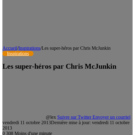
Accueil
/
Inspirations
/
Les super-héros par Chris McJunkin
Inspirations
Les super-héros par Chris McJunkin
@lex
Suivre sur Twitter
Envoyer un courriel
vendredi 11 octobre 2013
Dernière mise à jour: vendredi 11 octobre
2013
0
308
Moins d'une minute