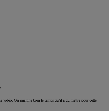
5
te vidéo. On imagine bien le temps qu’il a du mettre pour cette