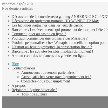
vendredi 7 août 2026
Nos derniers articles
Découverte de la console retro gaming ANBERNIC RG40X
Découverte du projecteur portable HD WANBO T2 Max
Les tactiques gagnantes dans les jeux de casino
Barcelone : Les événements qui promettent de marquer l’été 2
Comment jouer au casino en ligne ?
Pourquoi commencer une croisière par Marseille ?
Produits personnalisés chez Wanapix : la meilleure option pour 
L’esport au Jeux olympiques, la consécration finale ?
Barcelone : les activités les plus insolites du moment !
Art : au cœur des tendances des galeries en ligne
Blog
Contactez-nous !
Annonceurs , devenons partenaires !
Artiste, affichez votre travail gratuitement ici !
Contactez-nous tout simplement
A propos
Rejoindre l’équipe éditoriale ?
Tous nos auteurs