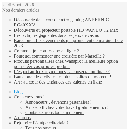
jeudi 6 août 2026
Nos derniers articles
Découverte de la console retro gaming ANBERNIC
RG40XXV
Découverte du projecteur portable HD WANBO T2 Max
Les tactiques gagnantes dans les jeux de casino
Barcelone : Les événements qui promettent de marquer l’été
2023
Comment jouer au casino en ligne ?
Pourquoi commencer une croisière par Marseille ?
Produits personnalisés chez Wanapix : la meilleure option
pour créer vos propres produits
L’esport au Jeux olympiques, la consécration finale ?
Barcelone : les activités les plus insolites du moment !
Art : au cœur des tendances des galeries en ligne
Blog
Contactez-nous !
Annonceurs , devenons partenaires !
Artiste, affichez votre travail gratuitement ici !
Contactez-nous tout simplement
A propos
Rejoindre l’équipe éditoriale ?
Tous nos auteurs