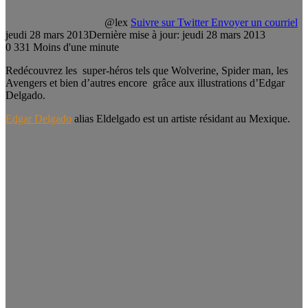
@lex
Suivre sur Twitter
Envoyer un courriel
jeudi 28 mars 2013
Dernière mise à jour: jeudi 28 mars 2013
0
331
Moins d'une minute
Redécouvrez les super-héros tels que Wolverine, Spider man, les
Avengers et bien d’autres encore grâce aux illustrations d’Edgar
Delgado.
Edgar Delgado
alias Eldelgado est un artiste résidant au Mexique.