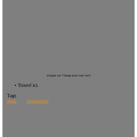
(cliquez sur l’image pour tout voir)
• Trouvé ici.
Tags
geek
infographie