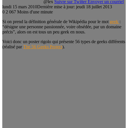
@lex
Suivre sur Twitter
Envoyer un courriel
lundi 15 mars 2010
Dernière mise à jour: jeudi 18 juillet 2013
0
2 067
Moins d'une minute
Si on prend la définition générale de Wikipédia pour le mot
geek
:
“désigne une personne passionnée, voire obsédée, par un domaine
précis”, alors on est tous un peu geek en nous.
Voici donc un poster rigolo qui présente 56 types de geeks différents
(réalisé par
The 56 Geeks Project
).