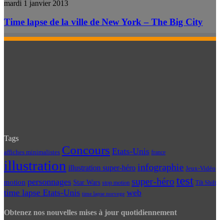
mardi 1 janvier 2013
Time lapse de la ville de New York – The Big City
Tags
Concours
Etats-Unis
affiches minimalistes
france
illustration
infographie
illustration super-héro
Jeux-Vidéo
test
super-héro
personnages
motion
Star Wars
Tilt Shift
stop motion
time lapse Etats-Unis
web
time lapse norvege
Obtenez nos nouvelles mises à jour quotidiennement