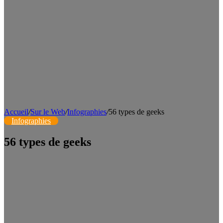
Accueil
/
Sur le Web
/
Infographies
/
56 types de geeks
Infographies
56 types de geeks