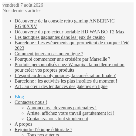
vendredi 7 août 2026
Nos derniers articles
Découverte de la console retro gaming ANBERNIC
RG40XXV
Découverte du projecteur portable HD WANBO T2 Max
Les tactiques gagnantes dans les jeux de casino
Barcelone : Les événements qui promettent de marquer l’été
2023
Comment jouer au casino en ligne ?
Pourquoi commencer une croisière par Marseille ?
Produits personnalisés chez Wanapix : la meilleure option
pour créer vos propres produits
L’esport au Jeux olympiques, la consécration finale ?
Barcelone : les activités les plus insolites du moment !
Art : au cœur des tendances des galeries en ligne
Blog
Contactez-nous !
Annonceurs , devenons partenaires !
Artiste, affichez votre travail gratuitement ici !
Contactez-nous tout simplement
A propos
Rejoindre l’équipe éditoriale ?
Tous nos auteurs