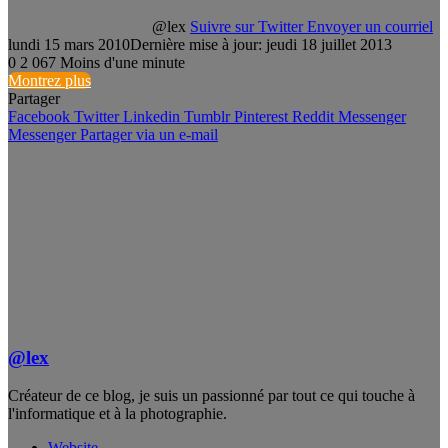
@lex
Suivre sur Twitter
Envoyer un courriel
lundi 15 mars 2010
Dernière mise à jour: jeudi 18 juillet 2013
0
2 067
Moins d'une minute
Montrez plus
Partager
Facebook
Twitter
Linkedin
Tumblr
Pinterest
Reddit
Messenger
Messenger
Partager via un e-mail
@lex
Créateur de ce blog, je suis un passionné par tout ce qui touche à
l'informatique et à la photographie.
Website