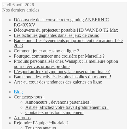
jeudi 6 août 2026
Nos derniers articles
Découverte de la console retro gaming ANBERNIC
RG40XXV
Découverte du projecteur portable HD WANBO T2 Max
Les tactiques gagnantes dans les jeux de casino
Barcelone : Les événements qui promettent de marquer l’été
2023
Comment jouer au casino en ligne ?
Pourquoi commencer une croisière par Marseille ?
Produits personnalisés chez Wanapix : la meilleure option
pour créer vos propres produits
L’esport au Jeux olympiques, la consécration finale ?
Barcelone : les activités les plus insolites du moment !
Art : au cœur des tendances des galeries en ligne
Blog
Contactez-nous !
Annonceurs , devenons partenaires !
Artiste, affichez votre travail gratuitement ici !
Contactez-nous tout simplement
A propos
Rejoindre l’équipe éditoriale ?
Tous nos auteurs