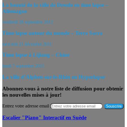
La beauté de la ville de Dresde en time lapse –
Allemagne
vendredi 28 septembre 2012
Time lapse autour du monde – Terra Sacra
mercredi 21 décembre 2011
Time lapse à Lijiang – Chine
lundi 7 septembre 2015
La ville d’Alphen-sur-le-Rhin en Hyperlapse
Abonnez-vous à notre liste de diffusion pour obtenir
les nouvelles mises à jour!
Entrez votre adresse email
Escalier "Piano" Interactif en Suède