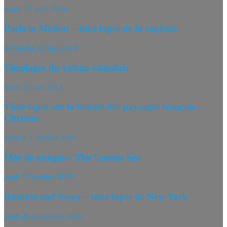
mardi 22 avril 2014
Paris in Motion – time lapse de la capitale
dimanche 23 mai 2010
Timelapse du volcan islandais
lundi 20 mai 2013
Time lapse sur la beauté des paysages français –
Chronos
samedi 2 octobre 2010
Mer de nuages – The Unseen Sea
jeudi 17 octobre 2013
Rumble and Sway – time lapse de New York
jeudi 26 septembre 2013