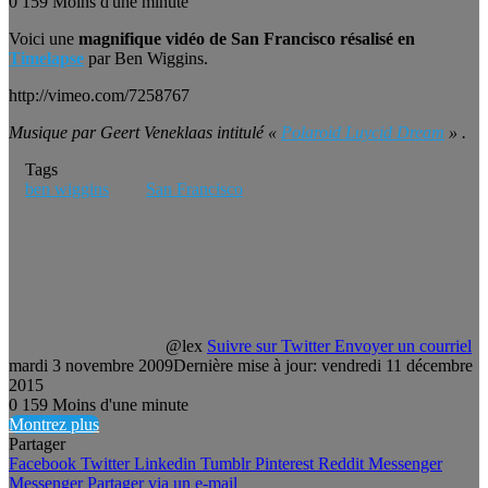
0
159
Moins d'une minute
Voici une
magnifique vidéo de San Francisco résalisé en
Timelapse
par Ben Wiggins.
http://vimeo.com/7258767
Musique par Geert Veneklaas intitulé «
Polaroid Luycid Dream
» .
Tags
ben wiggins
San Francisco
@lex
Suivre sur Twitter
Envoyer un courriel
mardi 3 novembre 2009
Dernière mise à jour: vendredi 11 décembre
2015
0
159
Moins d'une minute
Montrez plus
Partager
Facebook
Twitter
Linkedin
Tumblr
Pinterest
Reddit
Messenger
Messenger
Partager via un e-mail