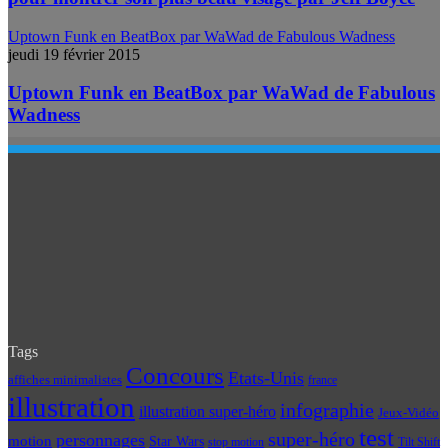
Uptown Funk en BeatBox par WaWad de Fabulous Wadness
jeudi 19 février 2015
Uptown Funk en BeatBox par WaWad de Fabulous
Wadness
Tags
Concours
Etats-Unis
affiches minimalistes
france
illustration
infographie
illustration super-héro
Jeux-Vidéo
test
super-héro
personnages
motion
Star Wars
Tilt Shift
stop motion