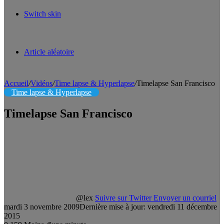
Switch skin
Article aléatoire
Accueil
/
Vidéos
/
Time lapse & Hyperlapse
/
Timelapse San Francisco
Time lapse & Hyperlapse
Timelapse San Francisco
@lex
Suivre sur Twitter
Envoyer un courriel
mardi 3 novembre 2009
Dernière mise à jour: vendredi 11 décembre
2015