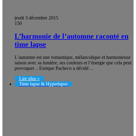
jeudi 3 décembre 2015
150
L’harmonie de l’automne raconté en
time lapse
L’automne est une romantique, mélancolique et harmonieuse
saison avec sa lumière, ses couleurs et l’énergie que cela peut
provoquer .. Enrique Pacheco a décidé…
Lire plus »
Time lapse & Hyperlapse