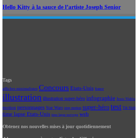
Hello Kitty à la sauce de l’artiste Joseph Senior
Tags
Concours
Etats-Unis
affiches minimalistes
france
illustration
infographie
illustration super-héro
Jeux-Vidéo
test
super-héro
personnages
motion
Star Wars
Tilt Shift
stop motion
time lapse Etats-Unis
web
time lapse norvege
Obtenez nos nouvelles mises à jour quotidiennement