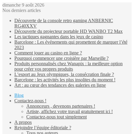
dimanche 9 août 2026
Nos derniers articles
Découverte de la console retro gaming ANBERNIC
RG40XXV
Découverte du projecteur portable HD WANBO T2 Max
Les tactiques gagnantes dans les jeux de casino
Barcelone : Les événements qui promettent de marquer l’été
2023
Comment jouer au casino en ligne ?
Pourquoi commencer une croisière par Marseille ?
Produits personnalisés chez Wanapix : la meilleure option
pour créer vos propres produits
L’esport au Jeux olympiques, la consécration finale ?
Barcelone : les activités les plus insolites du moment !
Art : au cœur des tendances des galeries en ligne
Blog
Contactez-nous !
Annonceurs , devenons partenaires !
Artiste, affichez votre travail gratuitement ici !
Contactez-nous tout simplement
A propos
Rejoindre l’équipe éditoriale ?
Tous nos auteurs