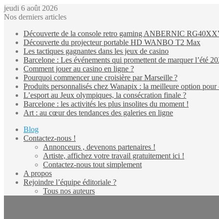
jeudi 6 août 2026
Nos derniers articles
Découverte de la console retro gaming ANBERNIC RG40X
Découverte du projecteur portable HD WANBO T2 Max
Les tactiques gagnantes dans les jeux de casino
Barcelone : Les événements qui promettent de marquer l’été 2
Comment jouer au casino en ligne ?
Pourquoi commencer une croisière par Marseille ?
Produits personnalisés chez Wanapix : la meilleure option pour 
L’esport au Jeux olympiques, la consécration finale ?
Barcelone : les activités les plus insolites du moment !
Art : au cœur des tendances des galeries en ligne
Blog
Contactez-nous !
Annonceurs , devenons partenaires !
Artiste, affichez votre travail gratuitement ici !
Contactez-nous tout simplement
A propos
Rejoindre l’équipe éditoriale ?
Tous nos auteurs