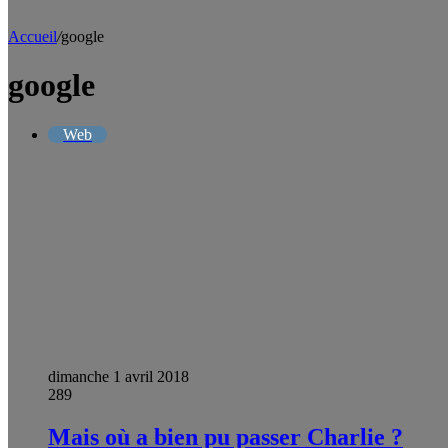
Accueil
/
google
google
Web
dimanche 1 avril 2018
289
Mais où a bien pu passer Charlie ?