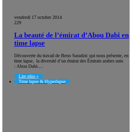
vendredi 17 octobre 2014
229
La beauté de l’émirat d’Abou Dabi en
time lapse
Découverte du travail de Beno Saradzic qui nous présente, en
time lapse, la diversité d’un émirat des Émirats arabes unis
: Abou Dabi.…
Lire plus »
Time lapse & Hyperlapse