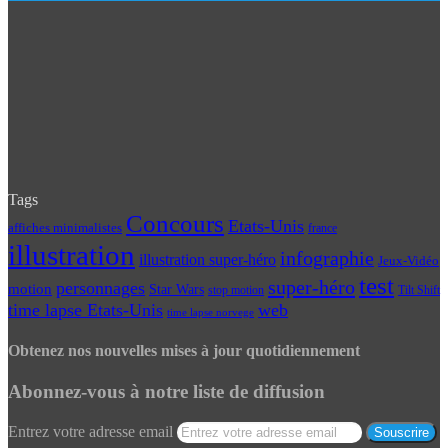
Tags
Concours
Etats-Unis
affiches minimalistes
france
illustration
infographie
illustration super-héro
Jeux-Vidéo
test
super-héro
personnages
motion
Star Wars
Tilt Shift
stop motion
time lapse Etats-Unis
web
time lapse norvege
Obtenez nos nouvelles mises à jour quotidiennement
Abonnez-vous à notre liste de diffusion
Entrez votre adresse email