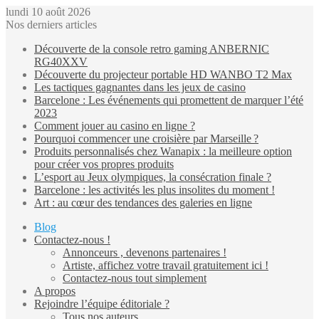
lundi 10 août 2026
Nos derniers articles
Découverte de la console retro gaming ANBERNIC
RG40XXV
Découverte du projecteur portable HD WANBO T2 Max
Les tactiques gagnantes dans les jeux de casino
Barcelone : Les événements qui promettent de marquer l’été
2023
Comment jouer au casino en ligne ?
Pourquoi commencer une croisière par Marseille ?
Produits personnalisés chez Wanapix : la meilleure option
pour créer vos propres produits
L’esport au Jeux olympiques, la consécration finale ?
Barcelone : les activités les plus insolites du moment !
Art : au cœur des tendances des galeries en ligne
Blog
Contactez-nous !
Annonceurs , devenons partenaires !
Artiste, affichez votre travail gratuitement ici !
Contactez-nous tout simplement
A propos
Rejoindre l’équipe éditoriale ?
Tous nos auteurs