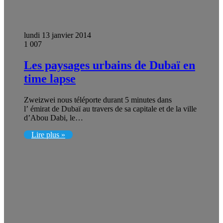
lundi 13 janvier 2014
1 007
Les paysages urbains de Dubaï en
time lapse
Zweizwei nous téléporte durant 5 minutes dans
l’ émirat de Dubaï au travers de sa capitale et de la ville
d’Abou Dabi, le…
Lire plus »