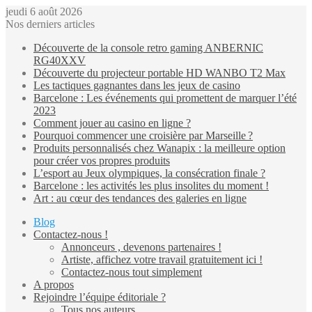
jeudi 6 août 2026
Nos derniers articles
Découverte de la console retro gaming ANBERNIC
RG40XXV
Découverte du projecteur portable HD WANBO T2 Max
Les tactiques gagnantes dans les jeux de casino
Barcelone : Les événements qui promettent de marquer l’été
2023
Comment jouer au casino en ligne ?
Pourquoi commencer une croisière par Marseille ?
Produits personnalisés chez Wanapix : la meilleure option
pour créer vos propres produits
L’esport au Jeux olympiques, la consécration finale ?
Barcelone : les activités les plus insolites du moment !
Art : au cœur des tendances des galeries en ligne
Blog
Contactez-nous !
Annonceurs , devenons partenaires !
Artiste, affichez votre travail gratuitement ici !
Contactez-nous tout simplement
A propos
Rejoindre l’équipe éditoriale ?
Tous nos auteurs