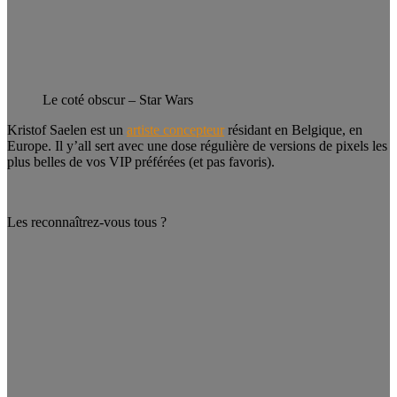
Le coté obscur – Star Wars
Kristof Saelen est un
artiste concepteur
résidant en Belgique, en
Europe. Il y’all sert avec une dose régulière de versions de pixels les
plus belles de vos VIP préférées (et pas favoris).
Les reconnaîtrez-vous tous ?