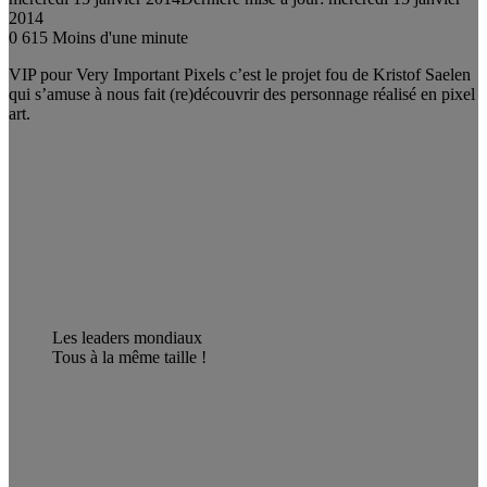
2014
0
615
Moins d'une minute
VIP pour Very Important Pixels c’est le projet fou de Kristof Saelen
qui s’amuse à nous fait (re)découvrir des personnage réalisé en pixel
art.
Les leaders mondiaux
Tous à la même taille !