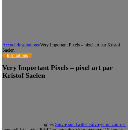
Accueil
/
Inspirations
/
Very Important Pixels – pixel art par Kristof
Saelen
Inspirations
Very Important Pixels – pixel art par
Kristof Saelen
@lex
Suivre sur Twitter
Envoyer un courriel
mercredi 15 janvier 2014
Dernière mise à jour: mercredi 15 janvier