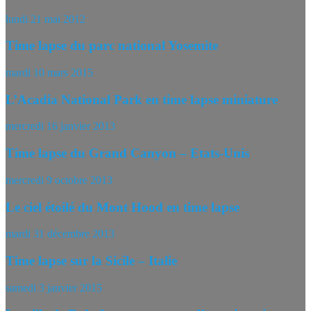
lundi 21 mai 2012
Time lapse du parc national Yosemite
mardi 10 mars 2015
L’Acadia National Park en time lapse miniature
mercredi 16 janvier 2013
Time lapse du Grand Canyon – Etats-Unis
mercredi 9 octobre 2013
Le ciel étoilé du Mont Hood en time lapse
mardi 31 décembre 2013
Time lapse sur la Sicile – Italie
samedi 3 janvier 2015