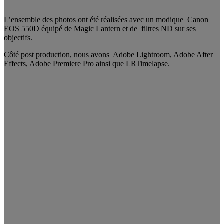
L’ensemble des photos ont été réalisées avec un modique Canon
EOS 550D équipé de Magic Lantern et de filtres ND sur ses
objectifs.
Côté post production, nous avons Adobe Lightroom, Adobe After
Effects, Adobe Premiere Pro ainsi que LRTimelapse.