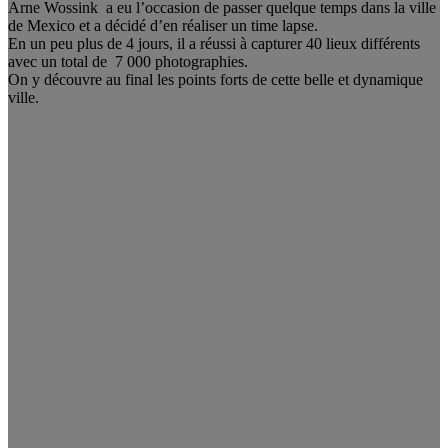
Arne Wossink a eu l’occasion de passer quelque temps dans la ville
de Mexico et a décidé d’en réaliser un time lapse.
En un peu plus de 4 jours, il a réussi à capturer 40 lieux différents
avec un total de 7 000 photographies.
On y découvre au final les points forts de cette belle et dynamique
ville.