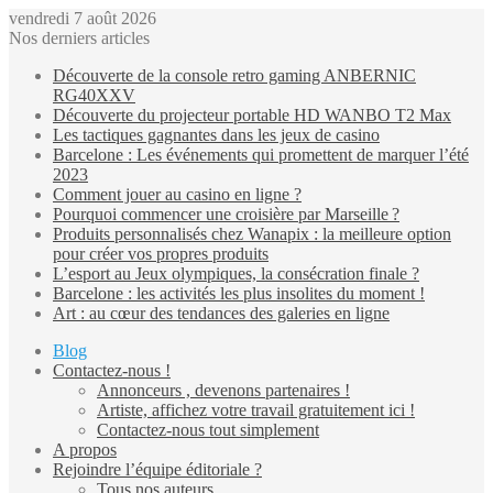
vendredi 7 août 2026
Nos derniers articles
Découverte de la console retro gaming ANBERNIC
RG40XXV
Découverte du projecteur portable HD WANBO T2 Max
Les tactiques gagnantes dans les jeux de casino
Barcelone : Les événements qui promettent de marquer l’été
2023
Comment jouer au casino en ligne ?
Pourquoi commencer une croisière par Marseille ?
Produits personnalisés chez Wanapix : la meilleure option
pour créer vos propres produits
L’esport au Jeux olympiques, la consécration finale ?
Barcelone : les activités les plus insolites du moment !
Art : au cœur des tendances des galeries en ligne
Blog
Contactez-nous !
Annonceurs , devenons partenaires !
Artiste, affichez votre travail gratuitement ici !
Contactez-nous tout simplement
A propos
Rejoindre l’équipe éditoriale ?
Tous nos auteurs