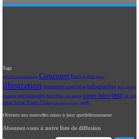
Tags
Concours
Etats-Unis
affiches minimalistes
france
illustration
infographie
illustration super-héro
Jeux-Vidéo
test
super-héro
personnages
motion
Star Wars
Tilt Shift
stop motion
time lapse Etats-Unis
web
time lapse norvege
Obtenez nos nouvelles mises à jour quotidiennement
Abonnez-vous à notre liste de diffusion