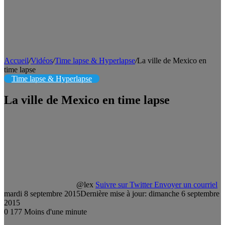
Accueil
/
Vidéos
/
Time lapse & Hyperlapse
/
La ville de Mexico en
time lapse
Time lapse & Hyperlapse
La ville de Mexico en time lapse
@lex
Suivre sur Twitter
Envoyer un courriel
mardi 8 septembre 2015
Dernière mise à jour: dimanche 6 septembre
2015
0
177
Moins d'une minute