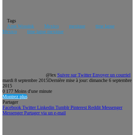
Tags
Arne Wossink
Mexico
mexique
time lapse
Mexico
time lapse mexique
@lex
Suivre sur Twitter
Envoyer un courriel
mardi 8 septembre 2015
Dernière mise à jour: dimanche 6 septembre
2015
0
177
Moins d'une minute
Montrez plus
Partager
Facebook
Twitter
Linkedin
Tumblr
Pinterest
Reddit
Messenger
Messenger
Partager via un e-mail