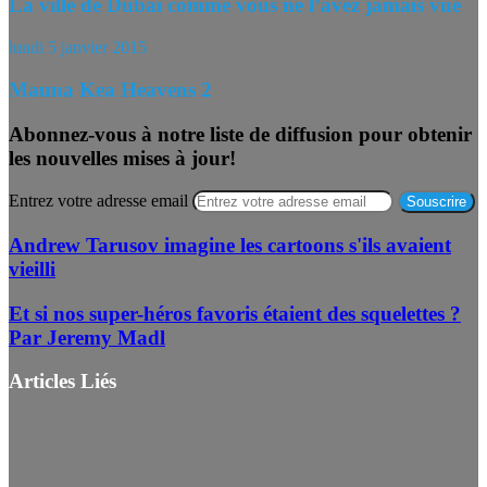
La ville de Dubaï comme vous ne l’avez jamais vue
lundi 5 janvier 2015
Mauna Kea Heavens 2
Abonnez-vous à notre liste de diffusion pour obtenir
les nouvelles mises à jour!
Entrez votre adresse email
Andrew Tarusov imagine les cartoons s'ils avaient
vieilli
Et si nos super-héros favoris étaient des squelettes ?
Par Jeremy Madl
Articles Liés