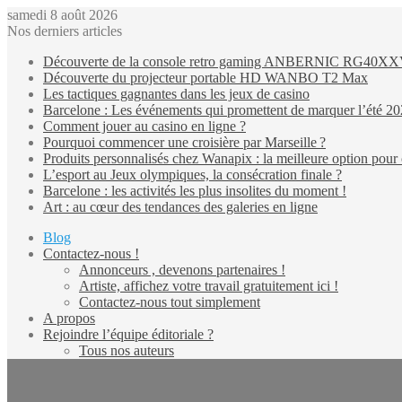
samedi 8 août 2026
Nos derniers articles
Découverte de la console retro gaming ANBERNIC RG40X
Découverte du projecteur portable HD WANBO T2 Max
Les tactiques gagnantes dans les jeux de casino
Barcelone : Les événements qui promettent de marquer l’été 2
Comment jouer au casino en ligne ?
Pourquoi commencer une croisière par Marseille ?
Produits personnalisés chez Wanapix : la meilleure option pour 
L’esport au Jeux olympiques, la consécration finale ?
Barcelone : les activités les plus insolites du moment !
Art : au cœur des tendances des galeries en ligne
Blog
Contactez-nous !
Annonceurs , devenons partenaires !
Artiste, affichez votre travail gratuitement ici !
Contactez-nous tout simplement
A propos
Rejoindre l’équipe éditoriale ?
Tous nos auteurs