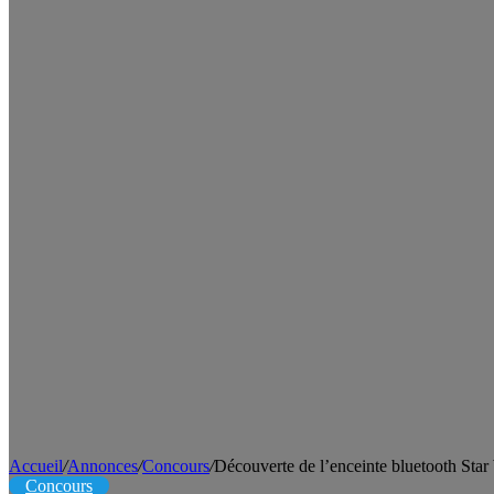
Accueil
/
Annonces
/
Concours
/
Découverte de l’enceinte bluetooth Sta
Concours