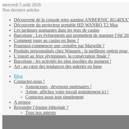
mercredi 5 août 2026
Nos derniers articles
Découverte de la console retro gaming ANBERNIC RG40X
Découverte du projecteur portable HD WANBO T2 Max
Les tactiques gagnantes dans les jeux de casino
Barcelone : Les événements qui promettent de marquer l’été 2
Comment jouer au casino en ligne ?
Pourquoi commencer une croisière par Marseille ?
Produits personnalisés chez Wanapix : la meilleure option pour 
L’esport au Jeux olympiques, la consécration finale ?
Barcelone : les activités les plus insolites du moment !
Art : au cœur des tendances des galeries en ligne
Blog
Contactez-nous !
Annonceurs , devenons partenaires !
Artiste, affichez votre travail gratuitement ici !
Contactez-nous tout simplement
A propos
Rejoindre l’équipe éditoriale ?
Tous nos auteurs