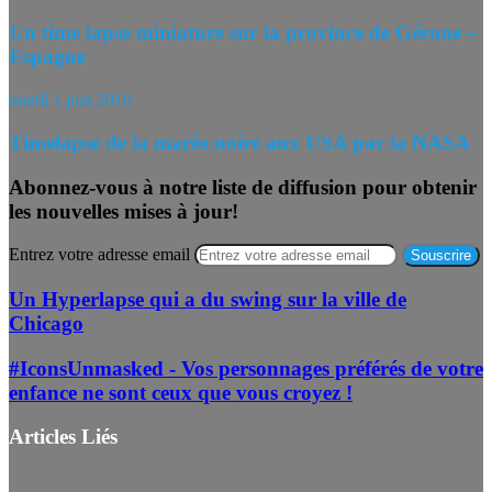
Un time lapse miniature sur la province de Gérone –
Espagne
mardi 1 juin 2010
Timelapse de la marée noire aux USA par la NASA
Abonnez-vous à notre liste de diffusion pour obtenir
les nouvelles mises à jour!
Entrez votre adresse email
Un Hyperlapse qui a du swing sur la ville de
Chicago
#IconsUnmasked - Vos personnages préférés de votre
enfance ne sont ceux que vous croyez !
Articles Liés