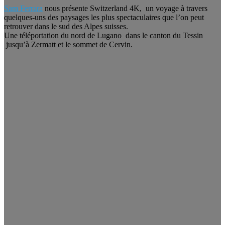
Sam Ferrara
nous présente Switzerland 4K, un voyage à travers
quelques-uns des paysages les plus spectaculaires que l’on peut
retrouver dans le sud des Alpes suisses.
Une téléportation du nord de Lugano dans le canton du Tessin
jusqu’à Zermatt et le sommet de Cervin.