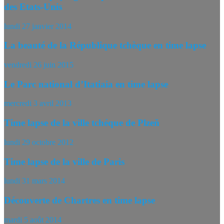
des Etats-Unis
lundi 27 janvier 2014
La beauté de la République tchèque en time lapse
vendredi 26 juin 2015
Le Parc national d’Itatiaia en time lapse
mercredi 3 avril 2013
Time lapse de la ville tchéque de Plzeň
lundi 29 octobre 2012
Time lapse de la ville de Paris
lundi 31 mars 2014
Découverte de Chartres en time lapse
mardi 5 août 2014