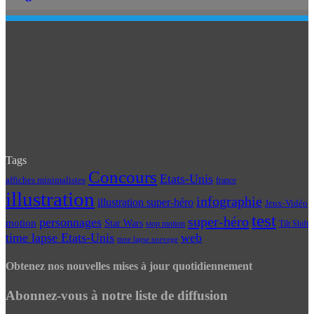
Tags
Concours
Etats-Unis
affiches minimalistes
france
illustration
infographie
illustration super-héro
Jeux-Vidéo
test
super-héro
personnages
motion
Star Wars
Tilt Shift
stop motion
time lapse Etats-Unis
web
time lapse norvege
Obtenez nos nouvelles mises à jour quotidiennement
Abonnez-vous à notre liste de diffusion