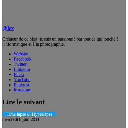
@lex
Créateur de ce blog, je suis un passionné par tout ce qui touche à
l'informatique et à la photographie.
Website
Facebook
Twitter
Linkedin
Flickr
YouTube
Pinterest
Instagram
Lire le suivant
Time lapse & Hyperlapse
mercredi 8 juin 2011