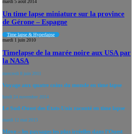
mardi 5 août 2014
Un time lapse miniature sur la province
de Gérone – Espagne
Time lapse & Hyperlapse
mardi 1 juin 2010
Timelapse de la marée noire aux USA par
la NASA
mercredi 8 juin 2011
Voyage aux quatre coins du monde en time lapse
lundi 24 novembre 2014
Le Sud-Ouest des États-Unis raconté en time lapse
mardi 12 mai 2015
Move – les paysages les plus irréelles dans l’Ouest