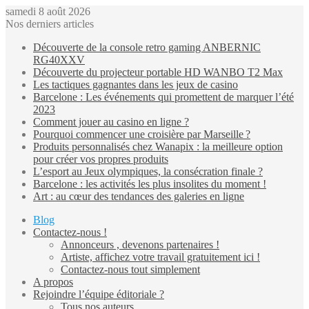
samedi 8 août 2026
Nos derniers articles
Découverte de la console retro gaming ANBERNIC
RG40XXV
Découverte du projecteur portable HD WANBO T2 Max
Les tactiques gagnantes dans les jeux de casino
Barcelone : Les événements qui promettent de marquer l’été
2023
Comment jouer au casino en ligne ?
Pourquoi commencer une croisière par Marseille ?
Produits personnalisés chez Wanapix : la meilleure option
pour créer vos propres produits
L’esport au Jeux olympiques, la consécration finale ?
Barcelone : les activités les plus insolites du moment !
Art : au cœur des tendances des galeries en ligne
Blog
Contactez-nous !
Annonceurs , devenons partenaires !
Artiste, affichez votre travail gratuitement ici !
Contactez-nous tout simplement
A propos
Rejoindre l’équipe éditoriale ?
Tous nos auteurs