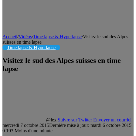
Accueil
/
Vidéos
/
Time lapse & Hyperlapse
/
Visitez le sud des Alpes
suisses en time lapse
Time lapse & Hyperlapse
Visitez le sud des Alpes suisses en time
lapse
@lex
Suivre sur Twitter
Envoyer un courriel
mercredi 7 octobre 2015
Dernière mise à jour: mardi 6 octobre 2015
0
193
Moins d'une minute