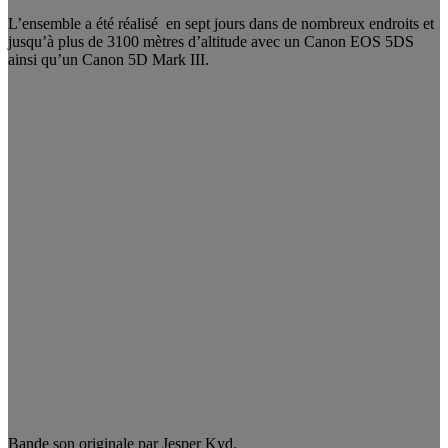
L’ensemble a été réalisé en sept jours dans de nombreux endroits et
jusqu’à plus de 3100 mètres d’altitude avec un Canon EOS 5DS
ainsi qu’un Canon 5D Mark III.
Bande son originale par Jesper Kyd.