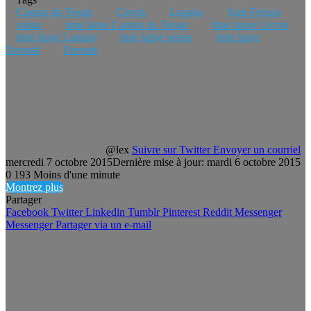
Canton du Tessin
Cervin
Lugano
Sam Ferrara
suisse
time lapse Canton du Tessin
time lapse Cervin
time lapse Lugano
time lapse suisse
time lapse
Zermatt
Zermatt
@lex
Suivre sur Twitter
Envoyer un courriel
mercredi 7 octobre 2015
Dernière mise à jour: mardi 6 octobre 2015
0
193
Moins d'une minute
Montrez plus
Partager
Facebook
Twitter
Linkedin
Tumblr
Pinterest
Reddit
Messenger
Messenger
Partager via un e-mail