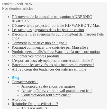
samedi 8 août 2026
Nos derniers articles
Découverte de la console retro gaming ANBERNIC
RG40XXV
Découverte du projecteur portable HD WANBO T2 Max
Les tactiques gagnantes dans les jeux de casino
Barcelone : Les événements qui promettent de marquer l’été
2023
Comment jouer au casino en ligne ?
Pourquoi commencer une croisière par Marseille ?
Produits personnalisés chez Wanapix : la meilleure option
pour créer vos propres produits
L’esport au Jeux olympiques, la consécration finale ?
Barcelone : les activités les plus insolites du moment !
Art : au cœur des tendances des galeries en ligne
Blog
Contactez-nous !
Annonceurs , devenons partenaires !
Artiste, affichez votre travail gratuitement ici !
Contactez-nous tout simplement
A propos
Rejoindre l’équipe éditoriale ?
Tous nos auteurs