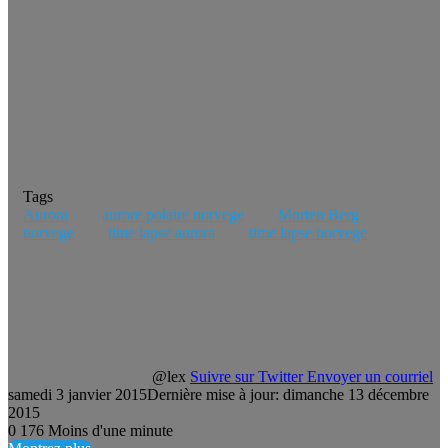
Tags
Aurora
aurore polaire norvege
Morten Berg
norvege
time lapse aurora
time lapse norvege
@lex
Suivre sur Twitter
Envoyer un courriel
samedi 3 janvier 2015
Dernière mise à jour: dimanche 13 décembre
2015
0
176
Moins d'une minute