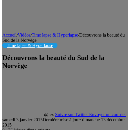
Accueil
/
Vidéos
/
Time lapse & Hyperlapse
/
Découvrons la beauté du
Sud de la Norvège
Time lapse & Hyperlapse
Découvrons la beauté du Sud de la
Norvège
@lex
Suivre sur Twitter
Envoyer un courriel
samedi 3 janvier 2015
Dernière mise à jour: dimanche 13 décembre
2015