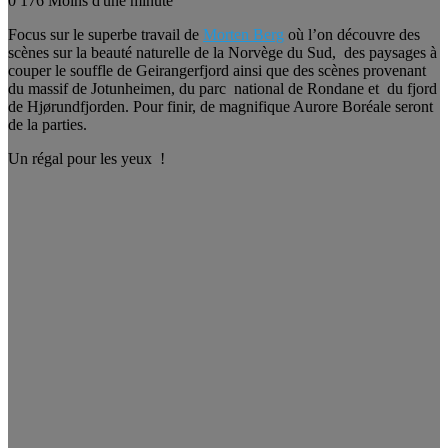
0
176
Moins d'une minute
Focus sur le superbe travail de
Morten Berg
où l’on découvre des
scènes sur la beauté naturelle de la Norvège du Sud, des paysages à
couper le souffle de Geirangerfjord ainsi que des scènes provenant
du massif de Jotunheimen, du parc national de Rondane et du fjord
de Hjørundfjorden. Pour finir, de magnifique Aurore Boréale seront
de la parties.
Un régal pour les yeux !