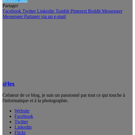
Montrez plus
Partager
Facebook
Twitter
Linkedin
Tumblr
Pinterest
Reddit
Messenger
Messenger
Partager via un e-mail
@lex
Créateur de ce blog, je suis un passionné par tout ce qui touche à
l'informatique et à la photographie.
Website
Facebook
Twitter
Linkedin
Flickr