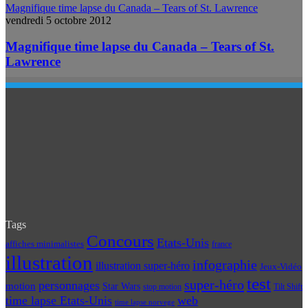
Magnifique time lapse du Canada – Tears of St. Lawrence
vendredi 5 octobre 2012
Magnifique time lapse du Canada – Tears of St.
Lawrence
Tags
Concours
Etats-Unis
affiches minimalistes
france
illustration
infographie
illustration super-héro
Jeux-Vidéo
test
super-héro
personnages
motion
Star Wars
Tilt Shift
stop motion
time lapse Etats-Unis
web
time lapse norvege