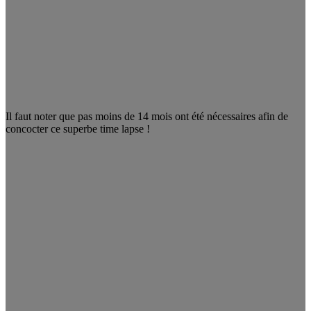
Il faut noter que pas moins de 14 mois ont été nécessaires afin de
concocter ce superbe time lapse !