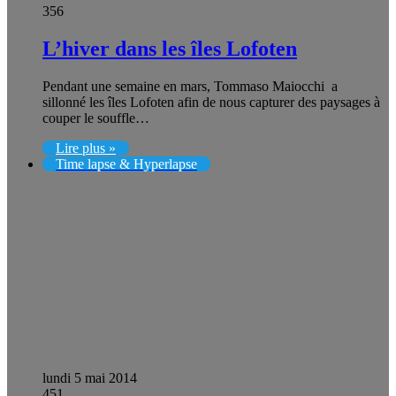
356
L’hiver dans les îles Lofoten
Pendant une semaine en mars, Tommaso Maiocchi a
sillonné les îles Lofoten afin de nous capturer des paysages à
couper le souffle…
Lire plus »
Time lapse & Hyperlapse
lundi 5 mai 2014
451