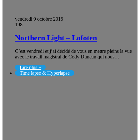
vendredi 9 octobre 2015
198
Northern Light – Lofoten
C’est vendredi et j’ai décidé de vous en mettre pleins la vue
avec le travail magistral de Cody Duncan qui nous…
Lire plus »
Time lapse & Hyperlapse