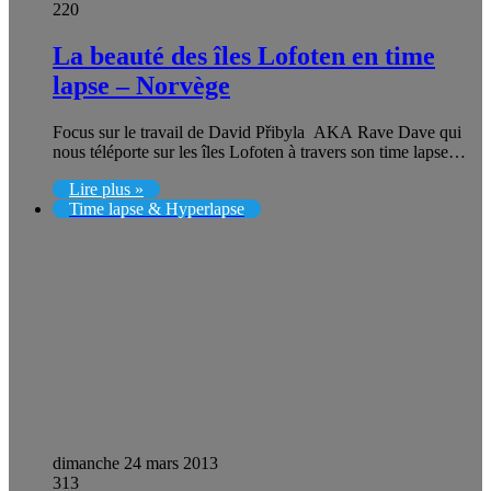
220
La beauté des îles Lofoten en time
lapse – Norvège
Focus sur le travail de David Přibyla AKA Rave Dave qui
nous téléporte sur les îles Lofoten à travers son time lapse…
Lire plus »
Time lapse & Hyperlapse
dimanche 24 mars 2013
313