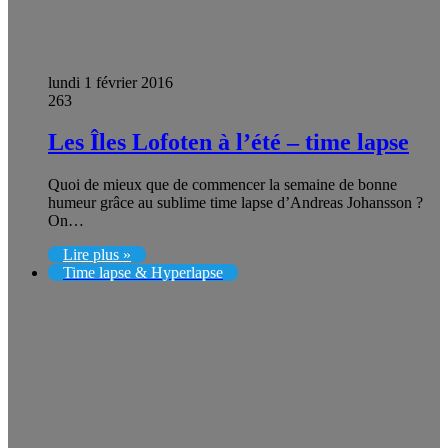
lundi 1 février 2016
263
Les Îles Lofoten à l’été – time lapse
Quoi de mieux que de commencer la semaine de bonne
humeur grâce au sublime time lapse d’Andreas Johansson ?
On…
Lire plus »
Time lapse & Hyperlapse