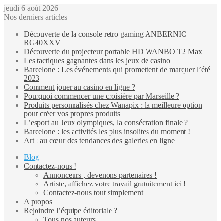
jeudi 6 août 2026
Nos derniers articles
Découverte de la console retro gaming ANBERNIC
RG40XXV
Découverte du projecteur portable HD WANBO T2 Max
Les tactiques gagnantes dans les jeux de casino
Barcelone : Les événements qui promettent de marquer l’été
2023
Comment jouer au casino en ligne ?
Pourquoi commencer une croisière par Marseille ?
Produits personnalisés chez Wanapix : la meilleure option
pour créer vos propres produits
L’esport au Jeux olympiques, la consécration finale ?
Barcelone : les activités les plus insolites du moment !
Art : au cœur des tendances des galeries en ligne
Blog
Contactez-nous !
Annonceurs , devenons partenaires !
Artiste, affichez votre travail gratuitement ici !
Contactez-nous tout simplement
A propos
Rejoindre l’équipe éditoriale ?
Tous nos auteurs