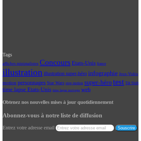
Tags
Concours
Etats-Unis
affiches minimalistes
france
illustration
infographie
illustration super-héro
Jeux-Vidéo
test
super-héro
personnages
motion
Star Wars
Tilt Shift
stop motion
time lapse Etats-Unis
web
time lapse norvege
Obtenez nos nouvelles mises à jour quotidiennement
Abonnez-vous à notre liste de diffusion
Entrez votre adresse email