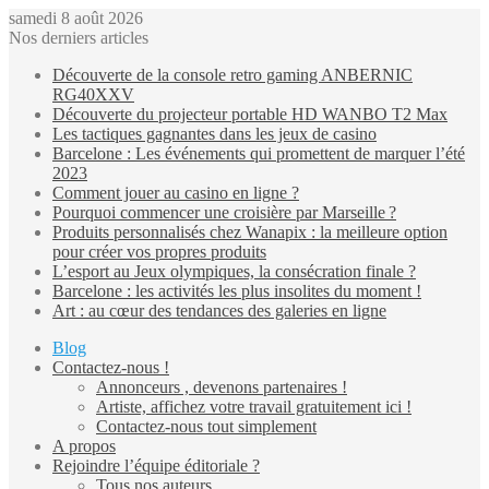
samedi 8 août 2026
Nos derniers articles
Découverte de la console retro gaming ANBERNIC
RG40XXV
Découverte du projecteur portable HD WANBO T2 Max
Les tactiques gagnantes dans les jeux de casino
Barcelone : Les événements qui promettent de marquer l’été
2023
Comment jouer au casino en ligne ?
Pourquoi commencer une croisière par Marseille ?
Produits personnalisés chez Wanapix : la meilleure option
pour créer vos propres produits
L’esport au Jeux olympiques, la consécration finale ?
Barcelone : les activités les plus insolites du moment !
Art : au cœur des tendances des galeries en ligne
Blog
Contactez-nous !
Annonceurs , devenons partenaires !
Artiste, affichez votre travail gratuitement ici !
Contactez-nous tout simplement
A propos
Rejoindre l’équipe éditoriale ?
Tous nos auteurs