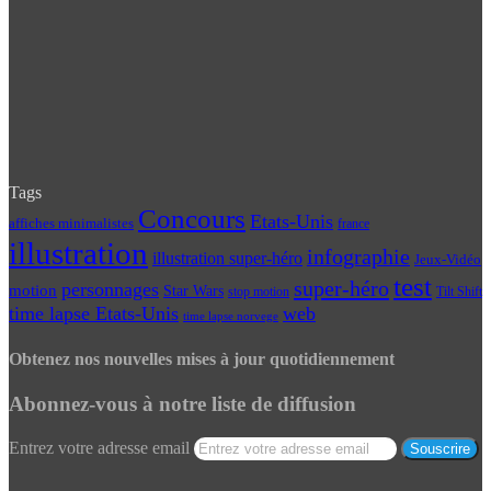
Tags
Concours
Etats-Unis
affiches minimalistes
france
illustration
infographie
illustration super-héro
Jeux-Vidéo
test
super-héro
personnages
motion
Star Wars
Tilt Shift
stop motion
time lapse Etats-Unis
web
time lapse norvege
Obtenez nos nouvelles mises à jour quotidiennement
Abonnez-vous à notre liste de diffusion
Entrez votre adresse email