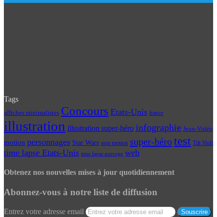
Tags
Concours
Etats-Unis
affiches minimalistes
france
illustration
infographie
illustration super-héro
Jeux-Vidéo
test
super-héro
personnages
motion
Star Wars
Tilt Shift
stop motion
time lapse Etats-Unis
web
time lapse norvege
Obtenez nos nouvelles mises à jour quotidiennement
Abonnez-vous à notre liste de diffusion
Entrez votre adresse email