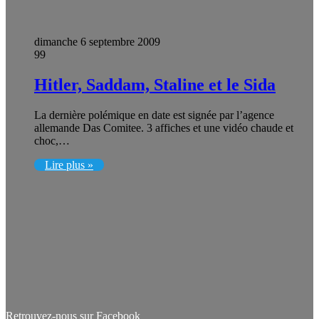
dimanche 6 septembre 2009
99
Hitler, Saddam, Staline et le Sida
La dernière polémique en date est signée par l’agence
allemande Das Comitee. 3 affiches et une vidéo chaude et
choc,…
Lire plus »
Retrouvez-nous sur Facebook