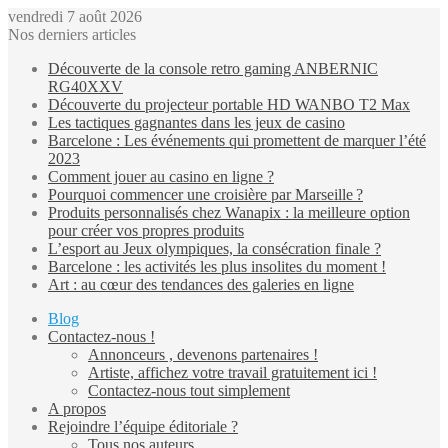
vendredi 7 août 2026
Nos derniers articles
Découverte de la console retro gaming ANBERNIC
RG40XXV
Découverte du projecteur portable HD WANBO T2 Max
Les tactiques gagnantes dans les jeux de casino
Barcelone : Les événements qui promettent de marquer l’été
2023
Comment jouer au casino en ligne ?
Pourquoi commencer une croisière par Marseille ?
Produits personnalisés chez Wanapix : la meilleure option
pour créer vos propres produits
L’esport au Jeux olympiques, la consécration finale ?
Barcelone : les activités les plus insolites du moment !
Art : au cœur des tendances des galeries en ligne
Blog
Contactez-nous !
Annonceurs , devenons partenaires !
Artiste, affichez votre travail gratuitement ici !
Contactez-nous tout simplement
A propos
Rejoindre l’équipe éditoriale ?
Tous nos auteurs