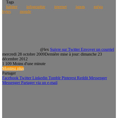
Tags
habiter
infographie
internet
japon
méga
bytes
monde
@lex
Suivre sur Twitter
Envoyer un courriel
mercredi 28 octobre 2009
Dernière mise à jour: dimanche 23
décembre 2012
1
109
Moins d'une minute
Montrez plus
Partager
Facebook
Twitter
Linkedin
Tumblr
Pinterest
Reddit
Messenger
Messenger
Partager via un e-mail