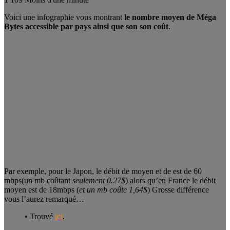
Voici une infographie vous montrant
le nombre moyen de Méga
Bytes accessible par pays ainsi que son son coût
.
Par exemple, pour le Japon, le débit de moyen et de est de 60
mbps(un mb coûtant
seulement 0.27$
) alors qu’en France le débit
moyen est de 18mbps (
et un mb coûte 1,64$
) Grosse différence
vous l’aurez remarqué…
• Trouvé
ici
.