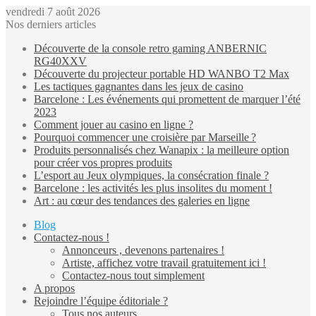
vendredi 7 août 2026
Nos derniers articles
Découverte de la console retro gaming ANBERNIC
RG40XXV
Découverte du projecteur portable HD WANBO T2 Max
Les tactiques gagnantes dans les jeux de casino
Barcelone : Les événements qui promettent de marquer l’été
2023
Comment jouer au casino en ligne ?
Pourquoi commencer une croisière par Marseille ?
Produits personnalisés chez Wanapix : la meilleure option
pour créer vos propres produits
L’esport au Jeux olympiques, la consécration finale ?
Barcelone : les activités les plus insolites du moment !
Art : au cœur des tendances des galeries en ligne
Blog
Contactez-nous !
Annonceurs , devenons partenaires !
Artiste, affichez votre travail gratuitement ici !
Contactez-nous tout simplement
A propos
Rejoindre l’équipe éditoriale ?
Tous nos auteurs