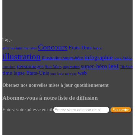
Tags
Concours
Etats-Unis
affiches minimalistes
france
illustration
infographie
illustration super-héro
Jeux-Vidéo
test
super-héro
personnages
motion
Star Wars
Tilt Shift
stop motion
time lapse Etats-Unis
web
time lapse norvege
Obtenez nos nouvelles mises à jour quotidiennement
Abonnez-vous à notre liste de diffusion
Entrez votre adresse email