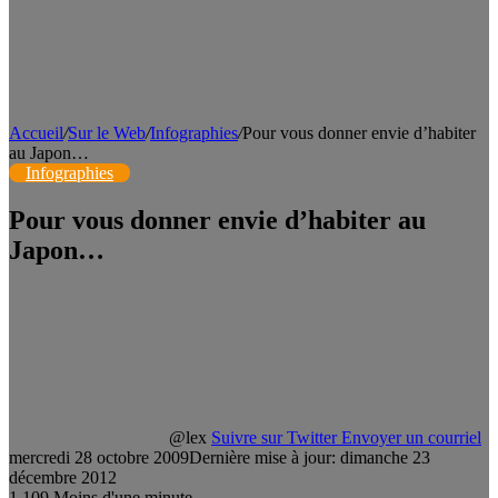
Accueil
/
Sur le Web
/
Infographies
/
Pour vous donner envie d’habiter
au Japon…
Infographies
Pour vous donner envie d’habiter au
Japon…
@lex
Suivre sur Twitter
Envoyer un courriel
mercredi 28 octobre 2009
Dernière mise à jour: dimanche 23
décembre 2012
1
109
Moins d'une minute