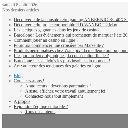
samedi 8 août 2026
Nos derniers articles
Découverte de la console retro gaming ANBERNIC RG40X
Découverte du projecteur portable HD WANBO T2 Max
Les tactiques gagnantes dans les jeux de casino
Barcelone : Les événements qui promettent de marquer l’été 2
Comment jouer au casino en ligne ?
Pourquoi commencer une croisière par Marseille ?
Produits personnalisés chez Wanapix : la meilleure option pour 
L’esport au Jeux olympiques, la consécration finale ?
Barcelone : les activités les plus insolites du moment !
Art : au cœur des tendances des galeries en ligne
Blog
Contactez-nous !
Annonceurs , devenons partenaires !
Artiste, affichez votre travail gratuitement ici !
Contactez-nous tout simplement
A propos
Rejoindre l’équipe éditoriale ?
Tous nos auteurs