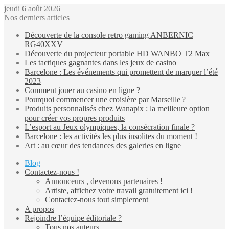
jeudi 6 août 2026
Nos derniers articles
Découverte de la console retro gaming ANBERNIC
RG40XXV
Découverte du projecteur portable HD WANBO T2 Max
Les tactiques gagnantes dans les jeux de casino
Barcelone : Les événements qui promettent de marquer l’été
2023
Comment jouer au casino en ligne ?
Pourquoi commencer une croisière par Marseille ?
Produits personnalisés chez Wanapix : la meilleure option
pour créer vos propres produits
L’esport au Jeux olympiques, la consécration finale ?
Barcelone : les activités les plus insolites du moment !
Art : au cœur des tendances des galeries en ligne
Blog
Contactez-nous !
Annonceurs , devenons partenaires !
Artiste, affichez votre travail gratuitement ici !
Contactez-nous tout simplement
A propos
Rejoindre l’équipe éditoriale ?
Tous nos auteurs