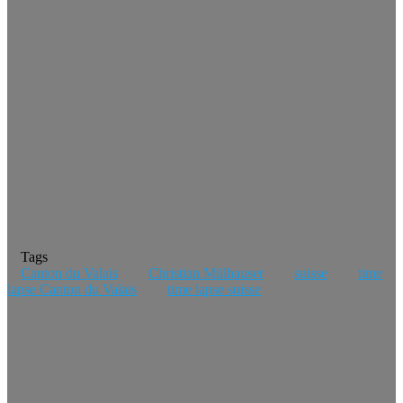
Tags
Canton du Valais
Christian Mülhauser
suisse
time
lapse Canton du Valais
time lapse suisse