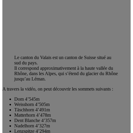
Le canton du Valais est un canton de Suisse situé au
sud du pays.
Il correspond approximativement à la haute vallée du
Rhône, dans les Alpes, qui s’étend du glacier du Rhône
jusqu’au Léman.
A travers la vidéo, on peut découvrir les sommets suivants :
Dom 4’545m
Weisshorn 4’505m
Täschhorn 4’491m
Matterhorn 4’478m
Dent Blanche 4’357m
Nadelhorn 4’327m
Lenzspitze 4’294m