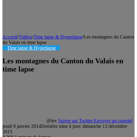
Accueil
/
Vidéos
/
Time lapse & Hyperlapse
/
Les montagnes du Canton
du Valais en time lapse
Time lapse & Hyperlapse
Les montagnes du Canton du Valais en
time lapse
@lex
Suivre sur Twitter
Envoyer un courriel
jeudi 9 janvier 2014
Dernière mise à jour: dimanche 13 décembre
2015