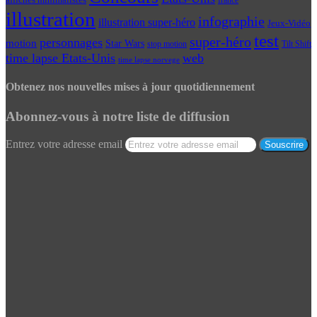
affiches minimalistes
france
illustration
infographie
illustration super-héro
Jeux-Vidéo
test
super-héro
personnages
motion
Star Wars
Tilt Shift
stop motion
time lapse Etats-Unis
web
time lapse norvege
Obtenez nos nouvelles mises à jour quotidiennement
Abonnez-vous à notre liste de diffusion
Entrez votre adresse email