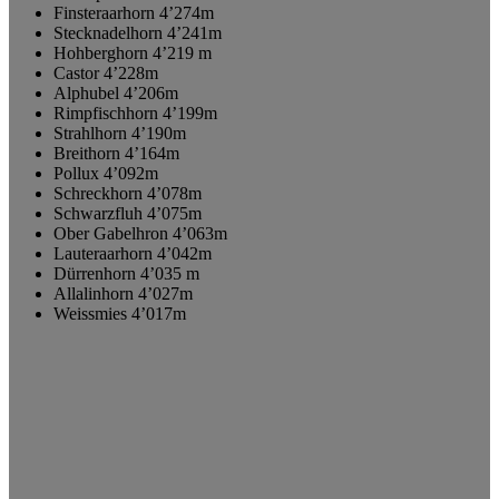
Finsteraarhorn 4’274m
Stecknadelhorn 4’241m
Hohberghorn 4’219 m
Castor 4’228m
Alphubel 4’206m
Rimpfischhorn 4’199m
Strahlhorn 4’190m
Breithorn 4’164m
Pollux 4’092m
Schreckhorn 4’078m
Schwarzfluh 4’075m
Ober Gabelhron 4’063m
Lauteraarhorn 4’042m
Dürrenhorn 4’035 m
Allalinhorn 4’027m
Weissmies 4’017m