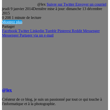
@lex
Suivre sur Twitter
Envoyer un courriel
jeudi 9 janvier 2014
Dernière mise à jour: dimanche 13 décembre
2015
0
208
1 minute de lecture
Montrez plus
Partager
Facebook
Twitter
Linkedin
Tumblr
Pinterest
Reddit
Messenger
Messenger
Partager via un e-mail
@lex
Créateur de ce blog, je suis un passionné par tout ce qui touche à
l'informatique et à la photographie.