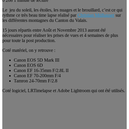
0
208
1 minute de lecture
Le jeu du soleil, les étoiles, les nuages ​​et le brouillard, c’est ce qui
rythme ce très beau time lapse réalisé par
Christian Mülhauser
sur
les différentes montagnes du Canton du Valais.
15 jours répartis entre Août et Novembre 2013 auront été
nécessaires pour réaliser les prises de vues et 4 semaines de plus
pour toute la post production.
Coté matériel, on y retrouve :
Canon EOS 5D Mark III
Canon EOS 6D
Canon EF 16-35mm F/2.8L II
Canon EF 70-200mm F/4
Tamron 24-70mm F/2.8
Coté logiciel, LRTimelapse et Adobe Lightroom qui ont été utilisés.