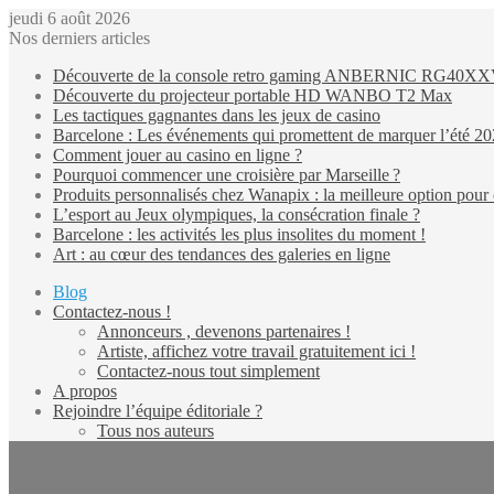
jeudi 6 août 2026
Nos derniers articles
Découverte de la console retro gaming ANBERNIC RG40X
Découverte du projecteur portable HD WANBO T2 Max
Les tactiques gagnantes dans les jeux de casino
Barcelone : Les événements qui promettent de marquer l’été 2
Comment jouer au casino en ligne ?
Pourquoi commencer une croisière par Marseille ?
Produits personnalisés chez Wanapix : la meilleure option pour 
L’esport au Jeux olympiques, la consécration finale ?
Barcelone : les activités les plus insolites du moment !
Art : au cœur des tendances des galeries en ligne
Blog
Contactez-nous !
Annonceurs , devenons partenaires !
Artiste, affichez votre travail gratuitement ici !
Contactez-nous tout simplement
A propos
Rejoindre l’équipe éditoriale ?
Tous nos auteurs